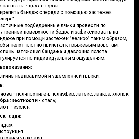
сполагать с двух сторон.
крепить бандаж спереди с помощью застежек
елкро".
астичные подбедренные лямки провести по
утренней поверхности бедра и зафиксировать на
ндаже при помощи застежек "велкро" таким образом,
обы пелот плотно прилегал к грыжевым воротам.
епень натяжения бандажа и давление пелота
гулируется по индивидуальным ощущениям.
вопоказания:
личие невправимой и ущемленной грыжи.
в:
снова
- полипропилен, полиэфир, латекс, лайкра, хлопок;
ебра жесткости
- сталь;
елот
- изолон.
ектация:
андаж
нструкция
ртонная упаковка