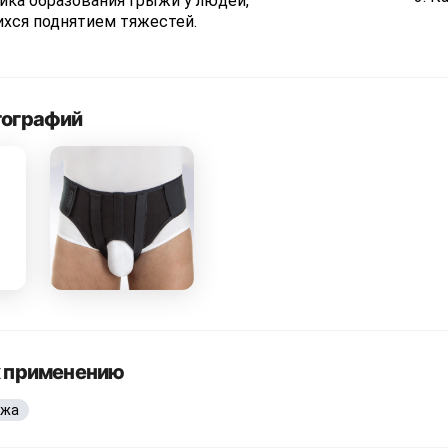
ка образования грыжи у людей,
хся поднятием тяжестей.
тографий
к применению
ыжа