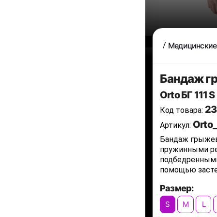
Медицинские
Бандаж гр
Orto БГ 111 S
23
Код товара:
Orto_
Артикул:
Бандаж грыжев
пружинными ре
подбедренными
помощью засте
Размер:
S
M
L