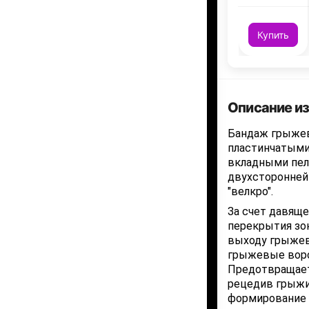
Купить
Описание и
Бандаж грыжев
пластинчатыми
вкладными пел
двухсторонней
"велкро".
За счет давящ
перекрытия зо
выходу грыжев
грыжевые воро
Предотвращает
рецедив грыжи;
формирование 