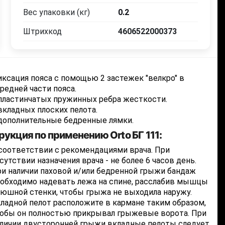
Вес упаковки (кг)
0.2
Штрихкод
4606522000373
ксация пояса с помощью 2 застежек "велкро" в
редней части пояса.
пластинчатых пружинных ребра жесткости.
вкладных плоских пелота.
дополнительные бедренные лямки.
рукция по применению Orto БГ 111:
соответствии с рекомендациями врача. При
сутствии назначения врача - не более 6 часов день.
и наличии паховой и/или бедренной грыжи бандаж
обходимо надевать лежа на спине, расслабив мышцы
юшной стенки, чтобы грыжа не выходила наружу.
ладной пелот расположите в кармане таким образом,
обы он полностью прикрывал грыжевые ворота. При
личии двусторонней грыжи вкладные пелоты следует