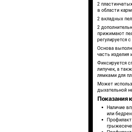
2 пластинчаты
в области карм
2 вкладных пе
2 дополнитель
прижимают пел
регулируется с
Основа выполне
часть изделия 
Фиксируется с
липучек, а та
лямками для пл
Может использ
дыхательной н
Показания к
Наличие вп
или бедрен
Профилакт
грыжесече