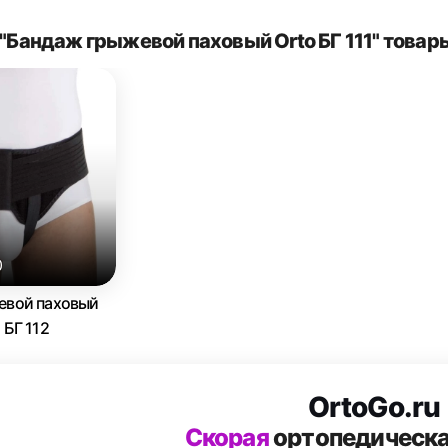
"Бандаж грыжевой паховый Orto БГ 111" товар
0
евой паховый
 БГ 112
OrtoGo.ru
Скорая
ортопедическ