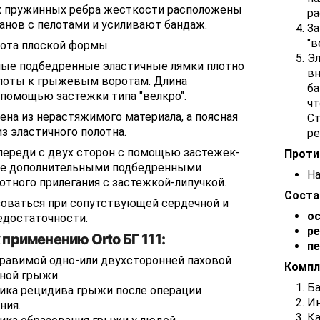
х пружинных ребра жесткости расположены
ра
анов с пелотами и усиливают бандаж.
За
"в
лота плоской формы.
Эл
ные подбедренные эластичные лямки плотно
вн
оты к грыжевым воротам. Длина
ба
 помощью застежки типа "велкро".
чт
на из нерастяжимого материала, а поясная
Ст
из эластичного полотна.
ре
переди с двух сторон с помощью застежек-
Проти
кже дополнительными подбедренными
На
отного прилегания с застежкой-липучкой.
Соста
оваться при сопутствующей сердечной и
о
едостаточности.
р
 применению Orto БГ 111:
п
равимой одно-или двухсторонней паховой
Компл
ной грыжи.
Б
ика рецидива грыжи после операции
И
ния.
Ка