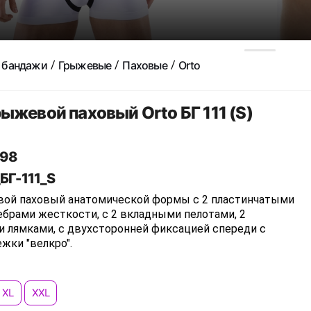
 бандажи
Грыжевые
Паховые
Orto
ыжевой паховый Orto БГ 111 (S)
98
БГ-111_S
ой паховый анатомической формы с 2 пластинчатыми
брами жесткости, с 2 вкладными пелотами, 2
 лямками, с двухсторонней фиксацией спереди с
жки "велкро".
XL
XXL