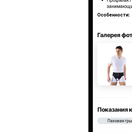
Профилакти
занимающи
Особенности:
Галерея фо
Показания 
Паховая гр