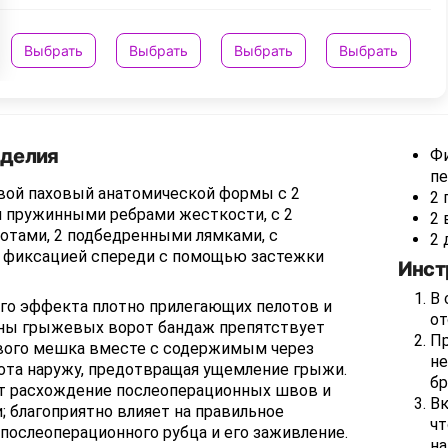
Выбрать
Выбрать
Выбрать
Выбрать
зделия
Фи
пе
ой паховый анатомической формы с 2
2 
 пружинными ребрами жесткости, с 2
2 
отами, 2 подбедренными лямками, с
2 
 фиксацией спереди с помощью застежки
Инст
В 
его эффекта плотно прилегающих пелотов и
от
ны грыжевых ворот бандаж препятствует
Пр
ого мешка вместе с содержимым через
не
та наружу, предотвращая ущемление грыжи.
бр
 расхождение послеоперационных швов и
Вк
 благоприятно влияет на правильное
чт
послеоперационного рубца и его заживление.
на