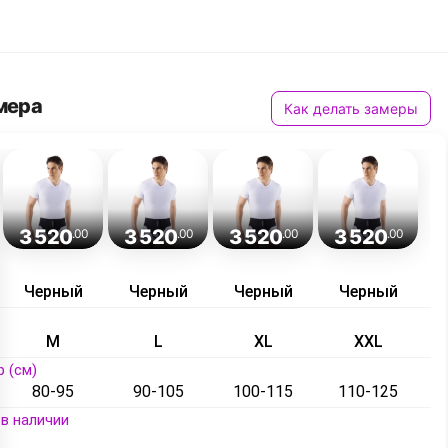
мера
Как делать замеры
3 520
3 520
3 520
3 520
.00
.00
.00
.00
Черный
Черный
Черный
Черный
M
L
XL
XXL
 (см)
80-95
90-105
100-115
110-125
в наличии