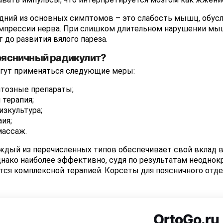
едний из основных симптомов – это слабость мышц, обу
мпрессии нерва. При слишком длительном нарушении мыш
т до развития вялого пареза.
оясничный радикулит?
огут применяться следующие меры:
тозные препараты;
 терапия;
изкультура;
ия;
массаж.
аждый из перечисленных типов обеспечивает свой вклад 
днако наиболее эффективно, судя по результатам неодно
тся комплексной терапией. Корсеты для поясничного отд
OrtoGo.ru