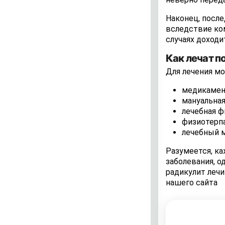
Наконец, посл
вследствие ко
случаях доходи
Как лечат п
Для лечения м
медикамен
мануальная
лечебная ф
физиотерпа
лечебный 
Разумеется, к
заболевания, о
радикулит лечи
нашего сайта