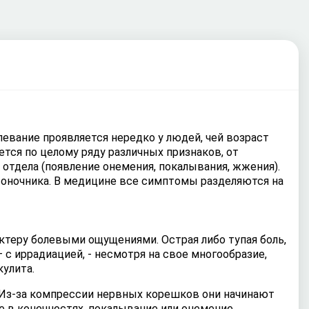
евание проявляется нередко у людей, чей возраст
ется по целому ряду различных признаков, от
отдела (появление онемения, покалывания, жжения).
воночника. В медицине все симптомы разделяются на
ктеру болевыми ощущениями. Острая либо тупая боль,
 с иррадиацией, - несмотря на свое многообразие,
улита.
. Из-за компрессии нервных корешков они начинают
 в конечностях, покалывание или онемение.