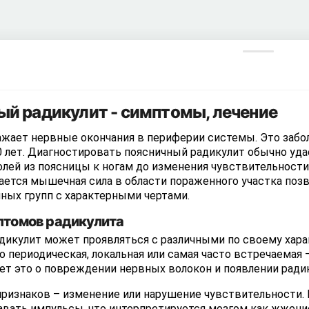
й радикулит - симптомы, лечение
жает нервные окончания в периферии системы. Это забол
0 лет. Диагностировать поясничный радикулит обычно уда
ей из поясницы к ногам до изменения чувствительности 
ается мышечная сила в области пораженного участка поз
ных групп с характерными чертами.
птомов радикулита
дикулит может проявляться с различными по своему хара
о периодическая, локальная или самая часто встречаемая –
ет это о повреждении нервных волокон и появлении радик
 признаков – изменение или нарушение чувствительности
вать импульсы, что интерпретируется мозгом как жжение