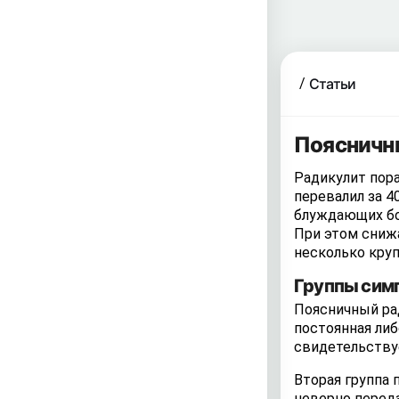
Статьи
Поясничны
Радикулит пора
перевалил за 4
блуждающих бол
При этом сниж
несколько круп
Группы сим
Поясничный ра
постоянная либ
свидетельству
Вторая группа
неверно переда