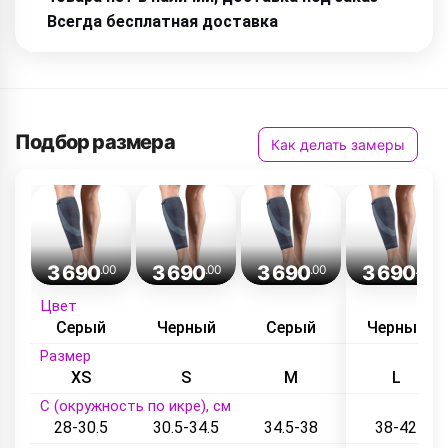
Всегда бесплатная доставка
Подбор размера
Как делать замеры
3 690
3 690
3 690
3 690
.00
.00
.00
.00
Цвет
Серый
Черный
Серый
Черный
Размер
XS
S
M
L
C (окружность по икре), см
28-30.5
30.5-34.5
34.5-38
38-42