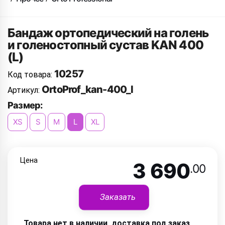
Бандаж ортопедический на голень
и голеностопный сустав KAN 400
(L)
10257
Код товара:
OrtoProf_kan-400_l
Артикул:
Размер:
XS
S
M
L
XL
Цена
3 690
.00
Заказать
Товара нет в наличии, доставка под заказ