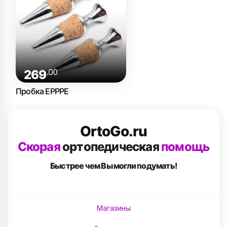
.00
269
Пробка EPPPE
OrtoGo.ru
Скорая
ортопедическая
помощь
Быстрее чем Вы
могли подумать!
Магазины