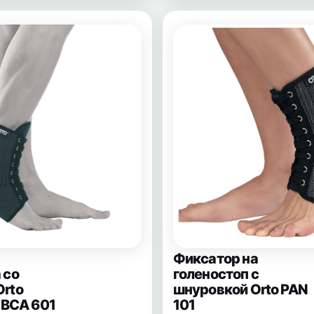
Фиксатор на
 со
голеностоп с
Orto
шнуровкой Orto PAN
l BCA 601
101