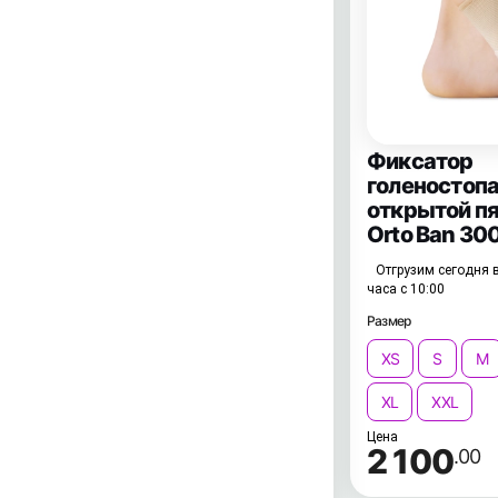
Фиксатор
голеностопа
открытой п
Orto Ban 30
Отгрузим сегодня в
часа с 10:00
Размер
XS
S
M
XL
XXL
Цена
2 100
.00