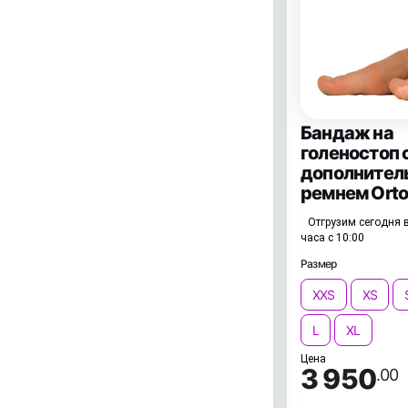
Бандаж на
голеностоп 
дополните
ремнем Orto
Отгрузим сегодня в
часа с 10:00
Размер
XXS
XS
L
XL
Цена
3 950
.00