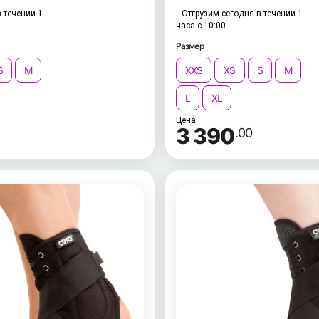
 течении 1
Отгрузим сегодня в течении 1
часа с 10:00
Размер
S
M
XXS
XS
S
M
L
XL
Цена
3 390
.00