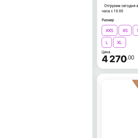
Отгрузим сегодня в
часа с 10:00
Размер
XXS
XS
L
XL
Цена
4 270
.00