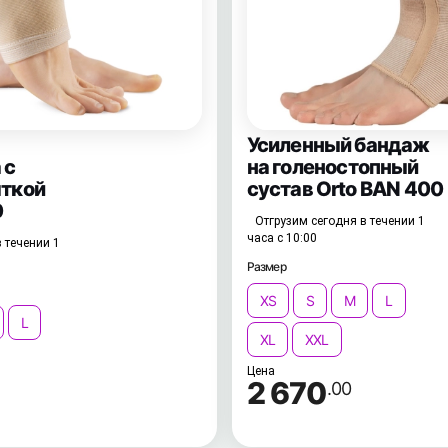
Усиленный бандаж
 с
на голеностопный
яткой
сустав Orto BAN 400
0
Отгрузим сегодня в течении 1
часа с 10:00
 течении 1
Размер
XS
S
M
L
L
XL
XXL
Цена
2 670
.00