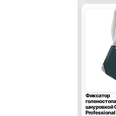
Фиксатор
голеностопа
шнуровкой 
Professiona