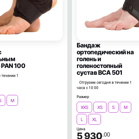
Бандаж
с
ортопедический на
льным
голень и
 PAN 100
голеностопный
сустав BCA 501
 течении 1
Отгрузим сегодня в течении 1
часа с 10:00
Размер
S
M
XXS
XS
S
M
L
XL
Цена
5 930
.00