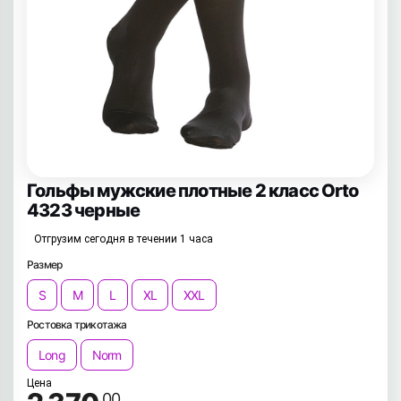
Гольфы мужские плотные 2 класс Orto
4323 черные
Отгрузим сегодня в течении 1 часа
Размер
S
M
L
XL
XXL
Ростовка трикотажа
Long
Norm
Цена
.00