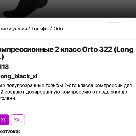
ные изделия
Гольфы
Orto
мпрессионные 2 класс Orto 322 (Long
)
118
long_black_xl
е полупрозрачные гольфы 2-ого класса компрессии для
22 создают дозированную компрессию от лодыжки до
голени.
XL
XXL
котажа: