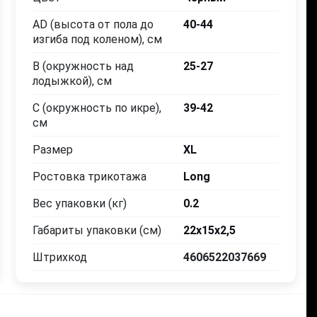
AD (высота от пола до
40-44
36-39
39-42
39-42
42-45
42
изгиба под коленом), см
40-44
36-40
40-44
36-40
40
B (окружность над
25-27
лодыжкой), см
Long
Norm
Long
Norm
Lo
C (окружность по икре),
39-42
см
Размер
XL
Выбрать
Выбрать
Купить
Выбрать
Выб
Ростовка трикотажа
Long
Вес упаковки (кг)
0.2
Габариты упаковки (см)
22x15x2,5
Штрихкод
4606522037669