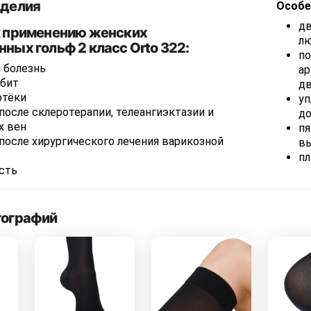
зделия
Особе
дв
к применению женских
лю
ных гольф 2 класс Orto 322:
по
 болезнь
ар
бит
дв
отёки
уп
после склеротерапии, телеангиэктазии и
до
х вен
пя
после хирургического лечения варикозной
в
пл
сть
тографий