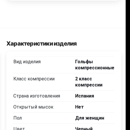
Характеристики изделия
Вид изделия
Гольфы
компрессионные
Класс компрессии
2 класс
2 370
2 370
2 370
2 370
2 3
.00
.00
.00
.00
компрессии
Страна изготовления
Испания
Черный
Черный
Черный
Черный
Чер
Открытый мысок
Нет
L
XL
XL
XXL
X
Пол
Для женщин
23-25
25-27
25-27
27-29
27
Цвет
Черный