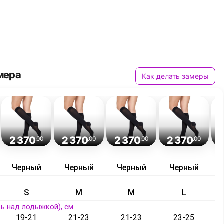
мера
Как делать замеры
2 370
2 370
2 370
2 370
.00
.00
.00
.00
Черный
Черный
Черный
Черный
S
M
M
L
ь над лодыжкой), см
19-21
21-23
21-23
23-25