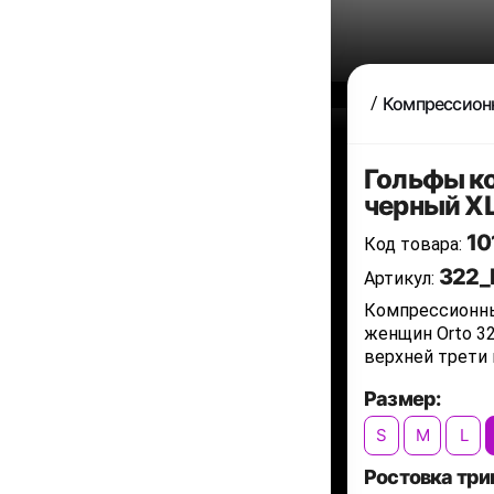
Компрессион
Гольфы ко
черный XL
10
Код товара:
322_
Артикул:
Компрессионны
женщин Orto 3
верхней трети 
Размер:
S
M
L
Ростовка три