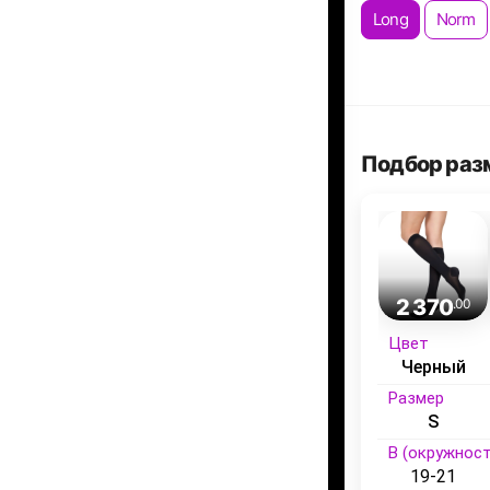
Long
Norm
Подбор раз
2 370
.00
Цвет
Черный
Размер
S
B (окружност
19-21