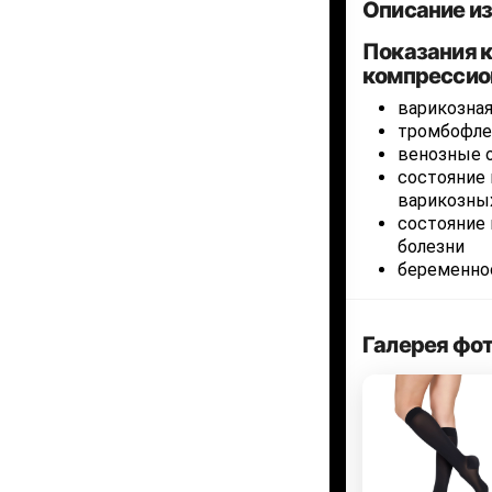
Описание и
Показания 
компрессион
варикозная
тромбофле
венозные 
состояние 
варикозны
состояние 
болезни
беременно
Галерея фо