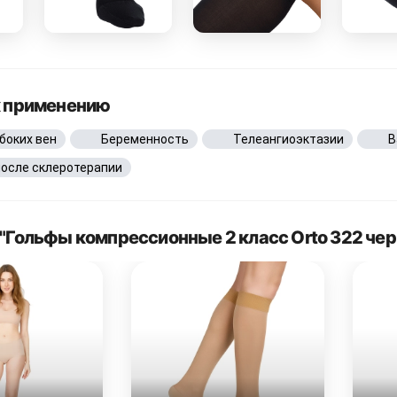
к применению
боких вен
Беременность
Телеангиоэктазии
В
после склеротерапии
"Гольфы компрессионные 2 класс Orto 322 че