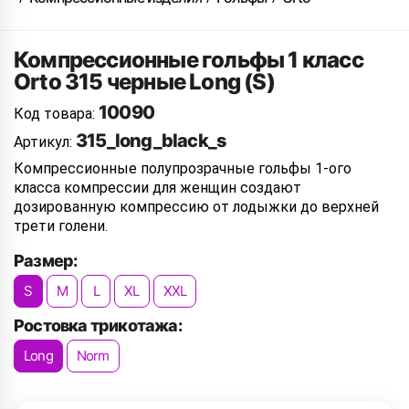
Компрессионные гольфы 1 класс
Orto 315 черные Long (S)
10090
Код товара:
315_long_black_s
Артикул:
Компрессионные полупрозрачные гольфы 1-ого
класса компрессии для женщин создают
дозированную компрессию от лодыжки до верхней
трети голени.
Размер:
S
M
L
XL
XXL
Ростовка трикотажа:
Long
Norm