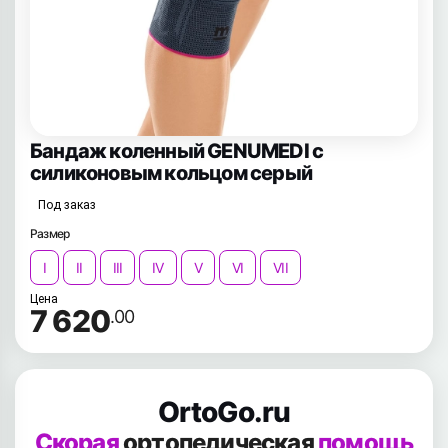
Бандаж коленный GENUMEDI с
силиконовым кольцом серый
Под заказ
Размер
I
II
III
IV
V
VI
VII
Цена
7 620
.00
OrtoGo.ru
Скорая
ортопедическая
помощь