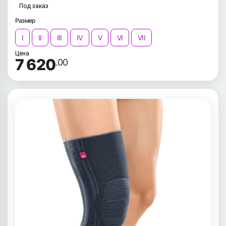
Под заказ
Размер
I
II
III
IV
V
VI
VII
Цена
7 620
.00