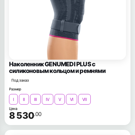
Наколенник GENUMEDI PLUS с
силиконовым кольцом и ремнями
Под заказ
Размер
I
II
III
IV
V
VI
VII
Цена
8 530
.00