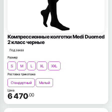
Компрессионные колготки Medi Duomed
2 класс черные
Под заказ
Размер
S
M
L
XL
XXL
Ростовка трикотажа
Стандартный
Малый
Цена
6 470
.00