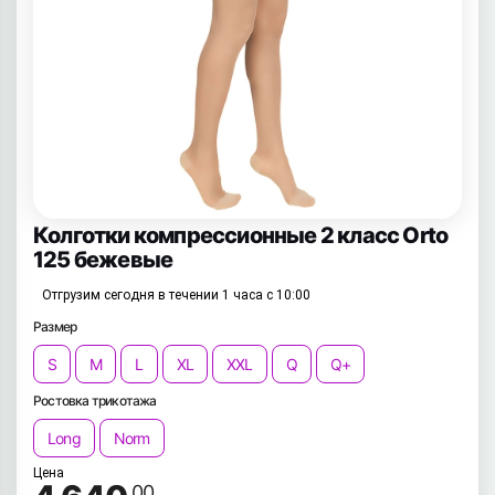
Колготки компрессионные 2 класс Orto
125 бежевые
Отгрузим сегодня в течении 1 часа с 10:00
Размер
S
M
L
XL
XXL
Q
Q+
Ростовка трикотажа
Long
Norm
Цена
.00