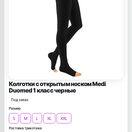
Колготки с открытым носком Medi
Duomed 1 класс черные
Под заказ
Размер
S
M
L
XL
XXL
Ростовка трикотажа