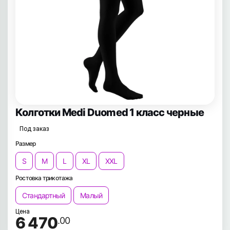
Колготки Medi Duomed 1 класс черные
Под заказ
Размер
S
M
L
XL
XXL
Ростовка трикотажа
Стандартный
Малый
Цена
6 470
.00