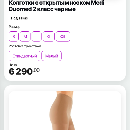
Колготки с открытым носком Medi
Duomed 2 класс черные
Под заказ
Размер
S
M
L
XL
XXL
Ростовка трикотажа
Стандартный
Малый
Цена
6 290
.00