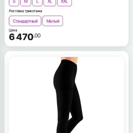
S
M
L
XL
XXL
Ростовка трикотажа
Стандартный
Малый
Цена
6 470
.00