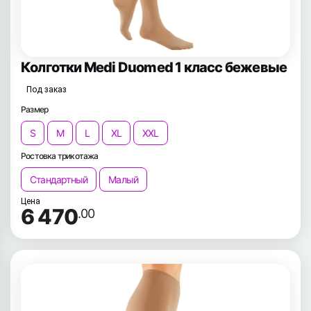
Колготки Medi Duomed 1 класс бежевые
Под заказ
Размер
S
M
L
XL
XXL
Ростовка трикотажа
Стандартный
Малый
Цена
6 470
.00