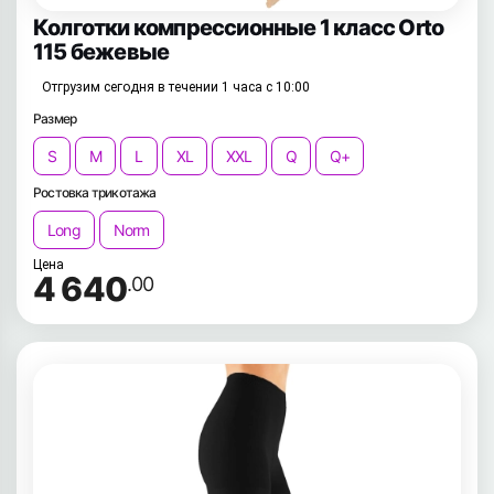
Колготки компрессионные 1 класс Orto
115 бежевые
Отгрузим сегодня в течении 1 часа с 10:00
Размер
S
M
L
XL
XXL
Q
Q+
Ростовка трикотажа
Long
Norm
Цена
4 640
.00