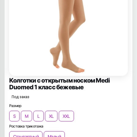
Колготки с открытым носком Medi
Duomed 1 класс бежевые
Под заказ
Размер
S
M
L
XL
XXL
Ростовка трикотажа
Стандартный
Малый