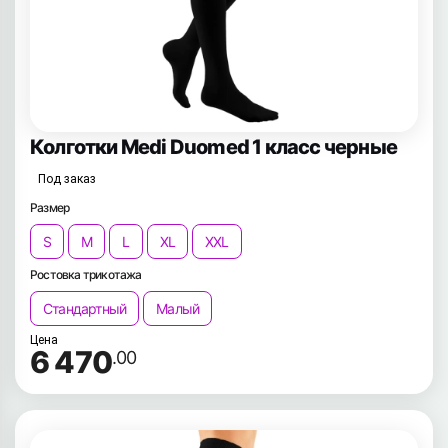
Колготки Medi Duomed 1 класс черные
Под заказ
Размер
S
M
L
XL
XXL
Ростовка трикотажа
Стандартный
Малый
Цена
6 470
.00