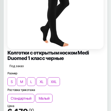
Колготки с открытым носком Medi
Duomed 1 класс черные
Под заказ
Размер
S
M
L
XL
XXL
Ростовка трикотажа
Стандартный
Малый
Цена
.00