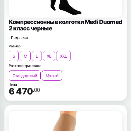
Компрессионные колготки Medi Duomed
2 класс черные
Под заказ
Размер
S
M
L
XL
XXL
Ростовка трикотажа
Стандартный
Малый
Цена
6 470
.00