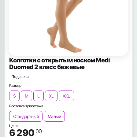
Колготки с открытым носком Medi
Duomed 2 класс бежевые
Под заказ
Размер
S
M
L
XL
XXL
Ростовка трикотажа
Стандартный
Малый
Цена
6 290
.00