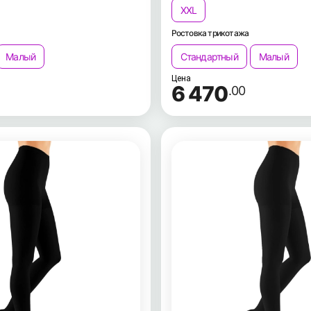
XXL
Ростовка трикотажа
Малый
Стандартный
Малый
Цена
6 470
.00