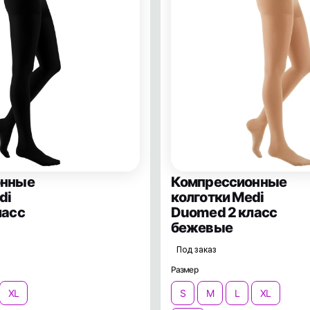
онные
Компрессионные
di
колготки Medi
ласс
Duomed 2 класс
бежевые
Под заказ
Размер
XL
S
M
L
XL