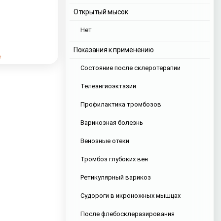
Открытый мысок
Нет
Показания к применению
Состояние после склеротерапии
Телеангиоэктазии
Профилактика тромбозов
Варикозная болезнь
Венозные отеки
Тромбоз глубоких вен
Ретикулярный варикоз
Судороги в икроножных мышцах
После флебосклеразирования