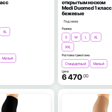
ласс
открытым носком
Medi Duomed 1 класс
бежевые
Под заказ
Размер
XL
S
M
L
XL
XXL
Ростовка трикотажа
Малый
Стандартный
Малый
Цена
6 470
.00