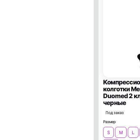
Компресси
колготки Me
Duomed 2 к
черные
Под заказ
Размер
S
M
L