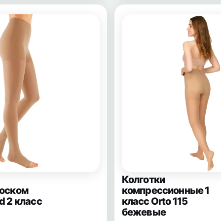
Колготки
оском
компрессионные 1
 2 класс
класс Orto 115
бежевые