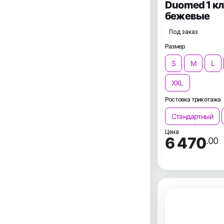
Duomed 1 к
бежевые
Под заказ
Размер
S
M
L
XXL
Ростовка трикотажа
Стандартный
Цена
6 470
.00