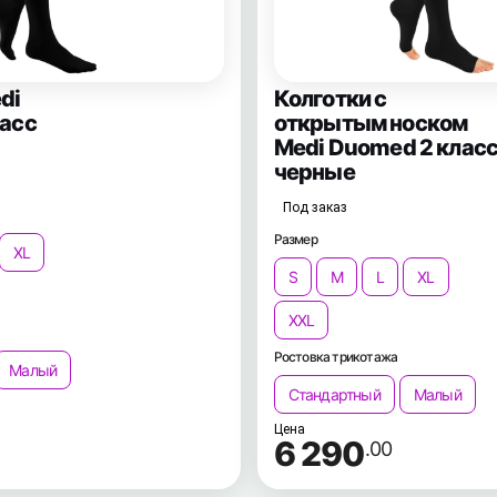
di
Колготки с
ласс
открытым носком
Medi Duomed 2 клас
черные
Под заказ
Размер
XL
S
M
L
XL
XXL
Ростовка трикотажа
Малый
Стандартный
Малый
Цена
6 290
.00