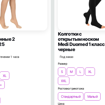
Колготки с
нные 2
открытым носком
25
Medi Duomed 1 класс
черные
течении 1 часа
Под заказ
Размер
S
M
L
XL
XL
XXL
+
Ростовка трикотажа
Стандартный
Малый
Цена