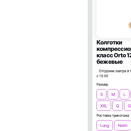
Колготки
компрессио
класс Orto 1
бежевые
Отгрузим завтра в 
с 10:00
Размер
S
M
L
XXL
Q
Q
Ростовка трикотажа
Long
Norm