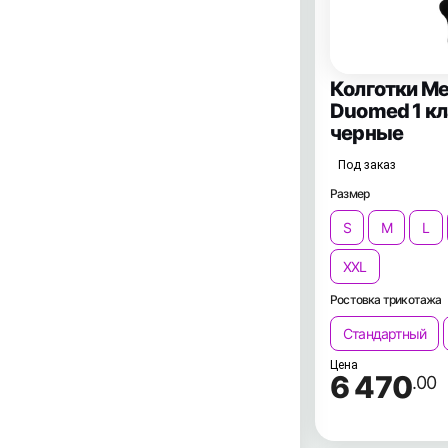
Колготки Me
Duomed 1 к
черные
Под заказ
Размер
S
M
L
XXL
Ростовка трикотажа
Стандартный
Цена
6 470
.00