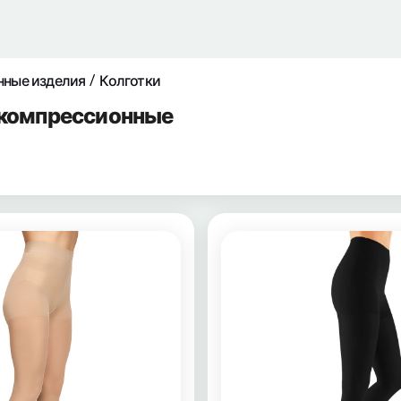
нные изделия
Колготки
 компрессионные