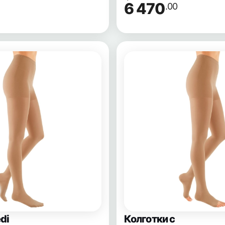
6 470
.00
di
Колготки с