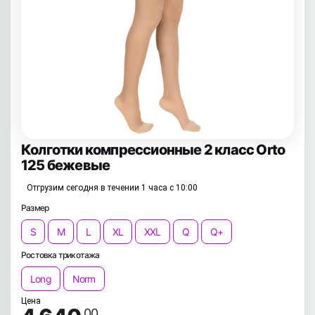
Колготки компрессионные 2 класс Orto
125 бежевые
Отгрузим сегодня в течении 1 часа с 10:00
Размер
S
M
L
XL
XXL
Q
Q+
Ростовка трикотажа
Long
Norm
Цена
.00