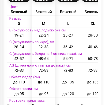
Цвет
Бежевый
Бежевый
Бежевый
Бежевый
Размер
S
M
L
XL
B (окружность над лодыжкой), см
19-21
22-24
25-27
28-30
C (окружность по икре), см
28-34
32-38
36-42
40-46
G (окружность бедра на 5 см ниже паха), см
42-57
48-64
54-71
60-78
AG (длина ноги от пятки до паха), см
72-83
72-83
72-83
72-83
Обхват бедер (см)
до 110
до 110
до 135
до 135
Обхват талии, см
до 95
до 95
до 120
до 120
Ростовка трикотажа