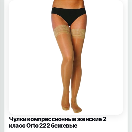
Чулки компрессионные женские 2
класс Orto 222 бежевые