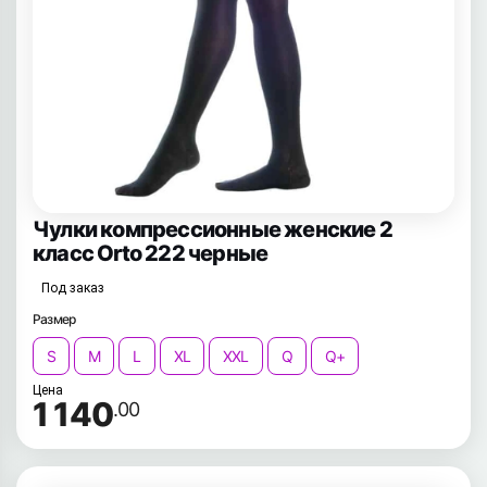
Чулки компрессионные женские 2
класс Orto 222 черные
Под заказ
Размер
S
M
L
XL
XXL
Q
Q+
Цена
1 140
.00