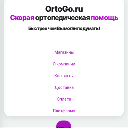
OrtoGo.ru
Скорая
ортопедическая
помощь
Быстрее чем Вы
могли подумать!
Магазины
О компании
Контакты
Доставка
Оплата
Платформа
Корзина