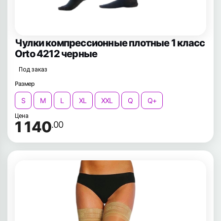
Чулки компрессионные плотные 1 класс
Orto 4212 черные
Под заказ
Размер
S
M
L
XL
XXL
Q
Q+
Цена
1 140
.00