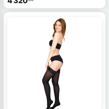
4 320