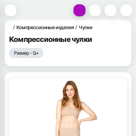
Компрессионные изделия
Чулки
Компрессионные чулки
Размер - Q+