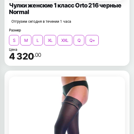
Чулки женские 1 класс Orto 216 черные
Normal
Отгрузим сегодня в течении 1 часа
Размер
S
M
L
XL
XXL
Q
Q+
Цена
4 320
.00