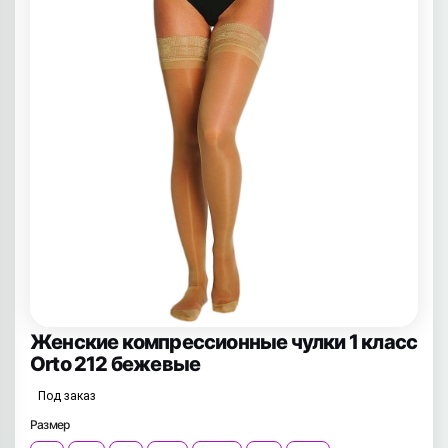
Женские компрессионные чулки 1 класс
Orto 212 бежевые
Под заказ
Размер