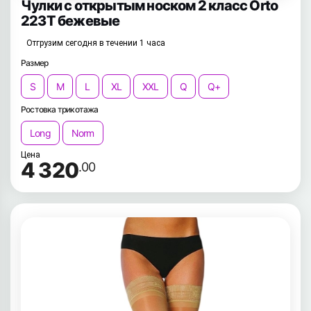
Чулки с открытым носком 2 класс Orto
223T бежевые
Отгрузим сегодня в течении 1 часа
Размер
S
M
L
XL
XXL
Q
Q+
Ростовка трикотажа
Long
Norm
Цена
4 320
.00