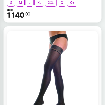
S
M
L
XL
XXL
Q
Q+
Цена
1 140
.00