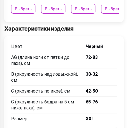
Выбрать
Выбрать
Выбрать
Выбрать
Характеристики изделия
Цвет
Черный
AG (длина ноги от пятки до
72-83
паха), см
B (окружность над лодыжкой),
30-32
см
C (окружность по икре), см
42-50
G (окружность бедра на 5 см
65-76
ниже паха), см
Размер
XXL