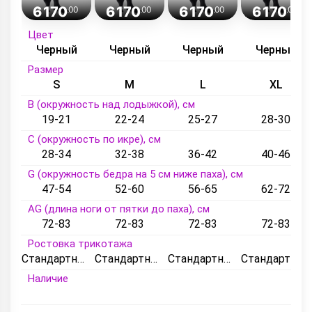
6 170
6 170
6 170
6 170
.00
.00
.00
.00
Цвет
Черный
Черный
Черный
Черный
Размер
S
M
L
XL
B (окружность над лодыжкой), см
19-21
22-24
25-27
28-30
C (окружность по икре), см
28-34
32-38
36-42
40-46
G (окружность бедра на 5 см ниже паха), см
47-54
52-60
56-65
62-72
AG (длина ноги от пятки до паха), см
72-83
72-83
72-83
72-83
Ростовка трикотажа
Стандартный
Стандартный
Стандартный
Стандартный
Наличие