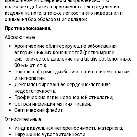
продольном и поперечном направлениях, что
позволяет добиться правильного распределения
изделия на ноге, а также лёгкости его надевания и
снимания без образования складок.
Противопоказания.
Абсолютные:
Хронические облитерирующие заболевания
артерий нижних конечностей (регионарное
систолическое давление на a.tibialis posterior ниже
80 мм рт. ст.);
Тяжёлые формы диабетической полинейропатии
и ангиопатии;
Декомпенсированная сердечно-лёгочная
недостаточность;
Трофические язвы невенозной этиологии;
Острая инфекция мягких тканей;
Септический флебит.
Относительные:
Индивидуальная непереносимость материала;
Нарушение чувствительности.