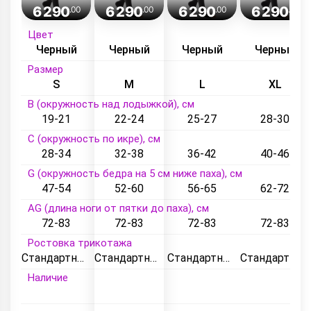
6 290
6 290
6 290
6 290
.00
.00
.00
.00
Цвет
Черный
Черный
Черный
Черный
Размер
S
M
L
XL
B (окружность над лодыжкой), см
19-21
22-24
25-27
28-30
C (окружность по икре), см
28-34
32-38
36-42
40-46
G (окружность бедра на 5 см ниже паха), см
47-54
52-60
56-65
62-72
AG (длина ноги от пятки до паха), см
72-83
72-83
72-83
72-83
Ростовка трикотажа
Стандартный
Стандартный
Стандартный
Стандартный
Наличие