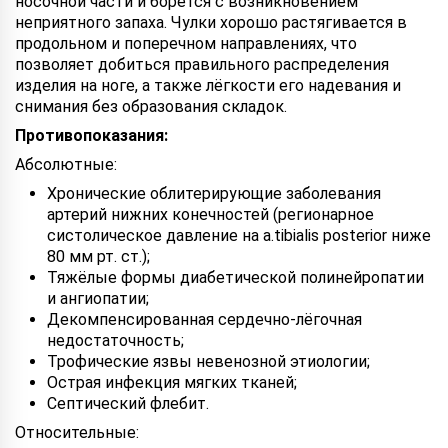
носочной части и борется с возникновением
неприятного запаха. Чулки хорошо растягивается в
продольном и поперечном направлениях, что
позволяет добиться правильного распределения
изделия на ноге, а также лёгкости его надевания и
снимания без образования складок.
Противопоказания:
Абсолютные:
Хронические облитерирующие заболевания
артерий нижних конечностей (регионарное
систолическое давление на a.tibialis posterior ниже
80 мм рт. ст.);
Тяжёлые формы диабетической полинейропатии
и ангиопатии;
Декомпенсированная сердечно-лёгочная
недостаточность;
Трофические язвы невенозной этиологии;
Острая инфекция мягких тканей;
Септический флебит.
Относительные: