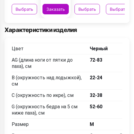
Выбрать
Заказать
Выбрать
Выбрать
Характеристики изделия
Цвет
Черный
AG (длина ноги от пятки до
72-83
паха), см
B (окружность над лодыжкой),
22-24
см
C (окружность по икре), см
32-38
G (окружность бедра на 5 см
52-60
ниже паха), см
Размер
M