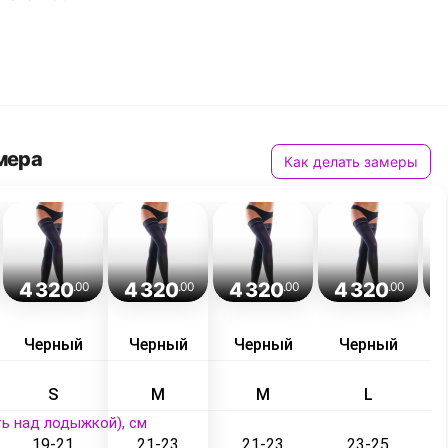
мера
Как делать замеры
4 320
4 320
4 320
4 320
.00
.00
.00
.00
Черный
Черный
Черный
Черный
S
M
M
L
ь над лодыжкой), см
19-21
21-23
21-23
23-25