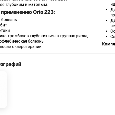
иш
лее глубоким и матовым.
Де
 применению Orto 223:
пр
 болезнь
Де
бит
не
отеки
Ос
ка тромбозов глубоких вен в группах риска,
Се
офлебическая болезнь
Компл
после склеротерапии.
тографий