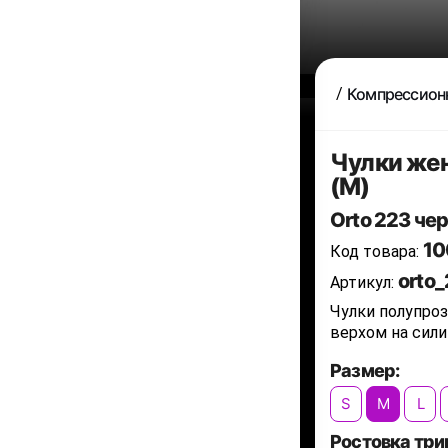
Компрессион
Чулки жен
(M)
Orto 223 че
10
Код товара:
orto
Артикул:
Чулки полупроз
верхом на сили
Размер:
S
M
L
Ростовка три