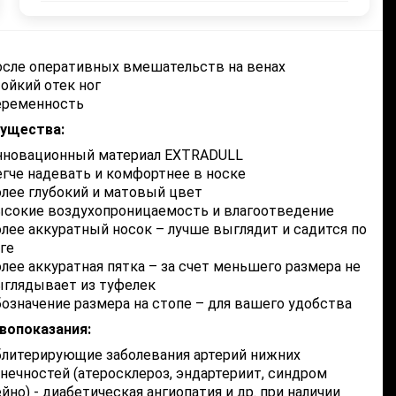
сле оперативных вмешательств на венах
ойкий отек ног
еременность
ущества:
нновационный материал EXTRADULL
гче надевать и комфортнее в носке
лее глубокий и матовый цвет
сокие воздухопроницаемость и влагоотведение
лее аккуратный носок – лучше выглядит и садится по
ге
лее аккуратная пятка – за счет меньшего размера не
глядывает из туфелек
означение размера на стопе – для вашего удобства
вопоказания:
литерирующие заболевания артерий нижних
нечностей (атеросклероз, эндартериит, синдром
йно) - диабетическая ангиопатия и др. при наличии