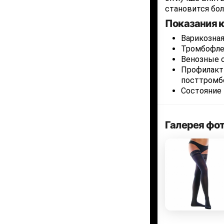
становится бо
Показания к
Варикозная
Тромбофле
Венозные 
Профилакти
посттромб
Состояние 
Галерея фо