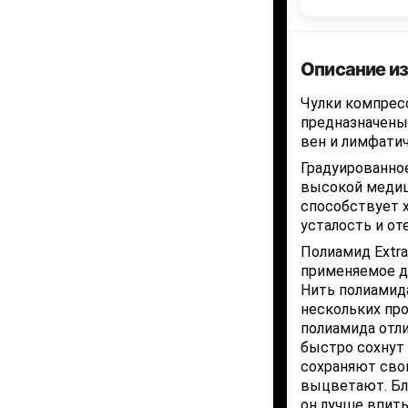
Описание и
Чулки компрес
предназначены 
вен и лимфатич
Градуированно
высокой медиц
способствует 
усталость и от
Полиамид Extra
применяемое дл
Нить полиамида
нескольких пр
полиамида отл
быстро сохнут 
сохраняют сво
выцветают. Бл
он лучше впиты