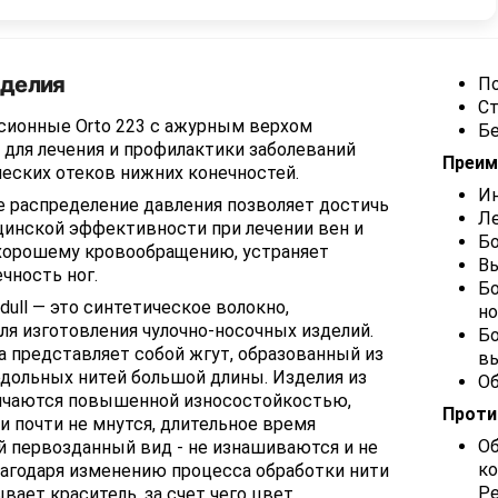
зделия
По
Ст
сионные Orto 223 с ажурным верхом
Б
для лечения и профилактики заболеваний
Преим
еских отеков нижних конечностей.
И
е распределение давления позволяет достичь
Ле
инской эффективности при лечении вен и
Бо
хорошему кровообращению, устраняет
Вы
ечность ног.
Бо
dull — это синтетическое волокно,
но
я изготовления чулочно-носочных изделий.
Бо
 представляет собой жгут, образованный из
вы
одольных нитей большой длины. Изделия из
Об
ичаются повышенной износостойкостью,
Проти
и почти не мнутся, длительное время
Об
й первозданный вид - не изнашиваются и не
ко
агодаря изменению процесса обработки нити
Ре
вает краситель, за счет чего цвет