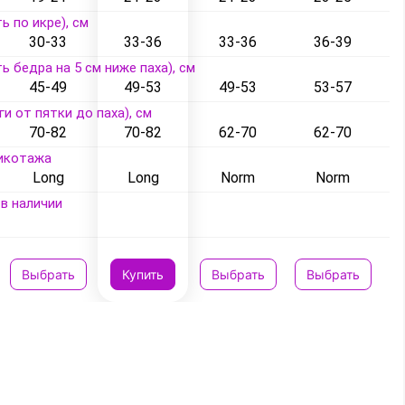
ь по икре), см
30-33
33-36
33-36
36-39
ь бедра на 5 см ниже паха), см
45-49
49-53
49-53
53-57
ги от пятки до паха), см
70-82
70-82
62-70
62-70
икотажа
Long
Long
Norm
Norm
в наличии
Выбрать
Купить
Выбрать
Выбрать