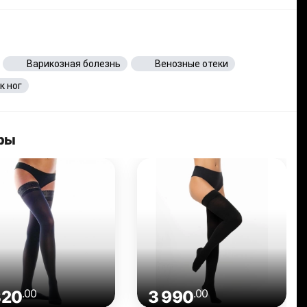
Варикозная болезнь
Венозные отеки
к ног
ары
.00
.00
320
3 990