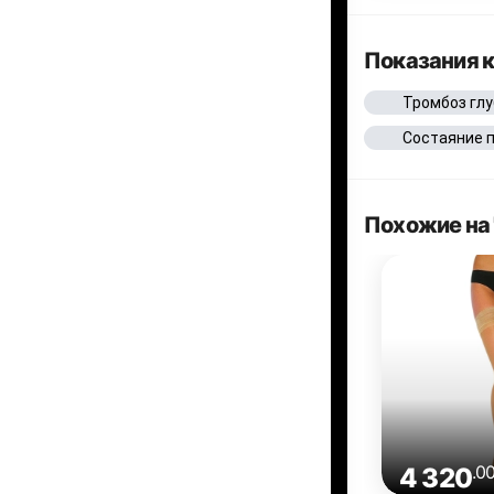
Показания 
Тромбоз глу
Состаяние 
Похожие на 
.0
4 320