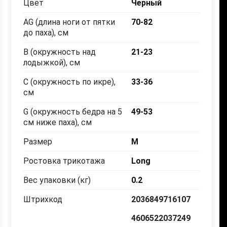
Цвет
Черный
AG (длина ноги от пятки
70-82
36-39
39-42
39-42
42-45
42
до паха), см
53-57
57-61
57-61
61-65
61
B (окружность над
21-23
лодыжкой), см
70-82
70-82
62-70
70-82
62
C (окружность по икре),
33-36
см
Long
Long
Norm
Long
No
G (окружность бедра на 5
49-53
см ниже паха), см
Размер
M
Выбрать
Выбрать
Выбрать
Выбрать
Выб
Ростовка трикотажа
Long
Вес упаковки (кг)
0.2
Штрихкод
2036849716107
4606522037249