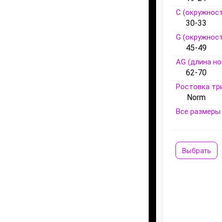
C (окружност
30-33
G (окружност
45-49
AG (длина но
62-70
Ростовка тр
Norm
Все размеры 
Выбрать