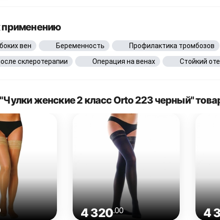
к применению
боких вен
Беременность
Профилактика тромбозов
после склеротерапии
Операция на венах
Стойкий оте
"Чулки женские 2 класс Orto 223 черный" тов
0
.00
4 320
4 