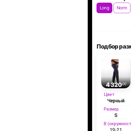
Long
Norm
Подбор раз
4 320
.00
Цвет
Черный
Размер
S
B (окружност
19-21