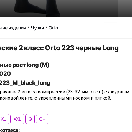
ные изделия
Чулки
Orto
ские 2 класс Orto 223 черные Long
рные рост long (M)
020
_223_M_black_long
рачные 2 класса компрессии (23-32 мм рт.ст.) с ажурным
коновой ленте, с укрепленными носком и пяткой.
XL
XXL
Q
Q+
котажа: