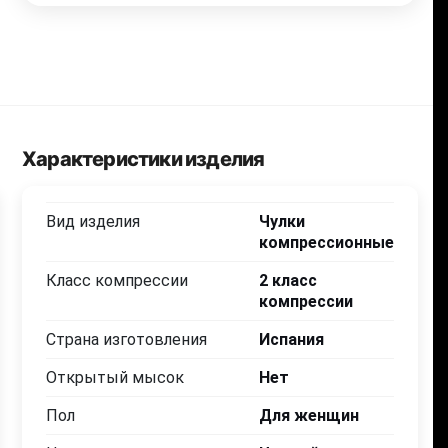
Характеристики изделия
Вид изделия
Чулки
компрессионные
Класс компрессии
2 класс
4 320
4 320
4 320
4 320
4 3
.00
.00
.00
.00
компрессии
Страна изготовления
Испания
Черный
Черный
Черный
Черный
Чер
Открытый мысок
Нет
L
XL
XL
XXL
X
Пол
Для женщин
23-25
25-27
25-27
27-29
27