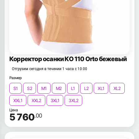
Корректор осанки КО 110 Orto бежевый
Отгрузим сегодня в течении 1 часа с 10:00
Размер
S1
S2
M1
M2
L1
L2
XL1
XL2
XXL1
XXL2
3XL1
3XL2
Цена
5 760
.00