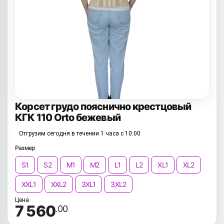
Корсет грудо пояснично крестцовый
КГК 110 Orto бежевый
Отгрузим сегодня в течении 1 часа с 10:00
Размер
S1
S2
M1
M2
L1
L2
XL1
XL2
XXL1
XXL2
3XL1
3XL2
Цена
7 560
.00