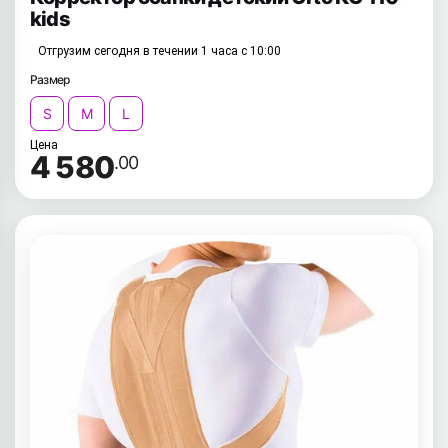
kids
Отгрузим сегодня в течении 1 часа с 10:00
Размер
S
M
L
Цена
4 580
.00