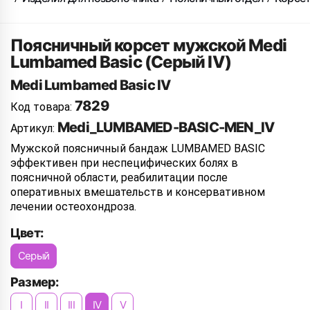
Поясничный корсет мужской Medi
Lumbamed Basic (Серый IV)
Medi Lumbamed Basic IV
7829
Код товара:
Medi_LUMBAMED-BASIC-MEN_IV
Артикул:
Мужской поясничный бандаж LUMBAMED BASIC
эффективен при неспецифических болях в
поясничной области, реабилитации после
оперативных вмешательств и консервативном
лечении остеохондроза.
Цвет:
Серый
Размер:
I
II
III
IV
V