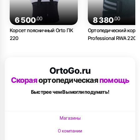
.00
.00
6 500
8 380
Корсет поясничный Orto ПК
Ортопедический корсе
220
Professional RWA 2200
OrtoGo.ru
Скорая
ортопедическая
помощь
Быстрее чем Вы
могли подумать!
Магазины
О компании