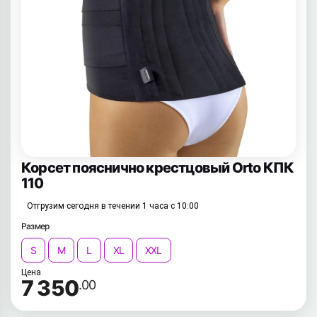
Корсет пояснично крестцовый Orto КПК
110
Отгрузим сегодня в течении 1 часа с 10:00
Размер
S
M
L
XL
XXL
Цена
7 350
.00