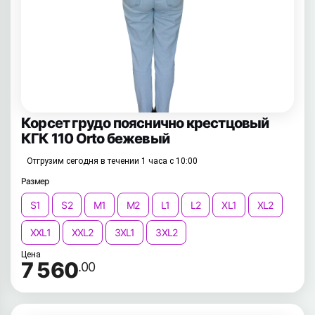
Корсет грудо пояснично крестцовый
КГК 110 Orto бежевый
Отгрузим сегодня в течении 1 часа с 10:00
Размер
S1
S2
M1
M2
L1
L2
XL1
XL2
XXL1
XXL2
3XL1
3XL2
Цена
7 560
.00