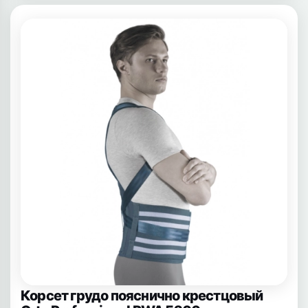
Корсет грудо пояснично крестцовый