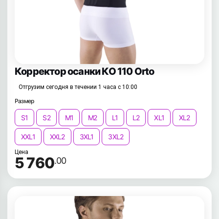
Корректор осанки КО 110 Orto
Отгрузим сегодня в течении 1 часа с 10:00
Размер
S1
S2
M1
M2
L1
L2
XL1
XL2
XXL1
XXL2
3XL1
3XL2
Цена
5 760
.00