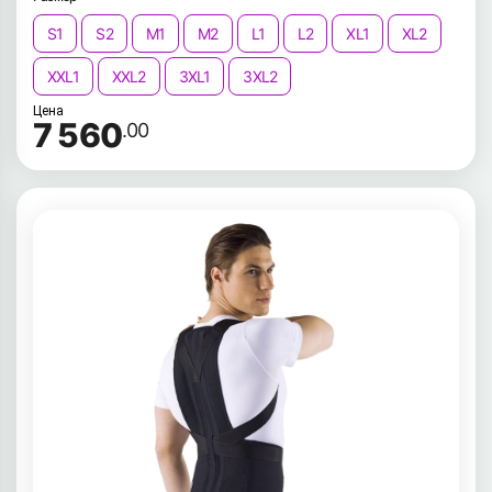
S1
S2
M1
M2
L1
L2
XL1
XL2
XXL1
XXL2
3XL1
3XL2
Цена
7 560
.00