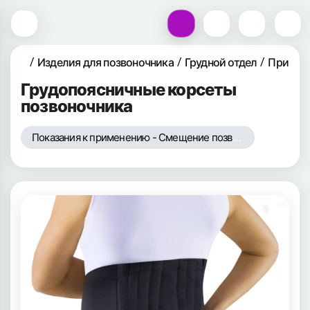
Изделия для позвоночника
Грудной отдел
При тра
Грудопоясничные корсеты
позвоночника
Показания к применению - Смещение позвонков (спондилолистез)