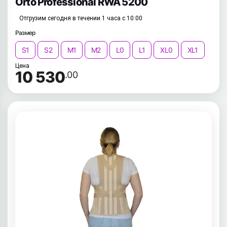
Orto Professional RWA 5200
Отгрузим сегодня в течении 1 часа с 10:00
Размер
S1
S2
M1
M2
L0
L1
XL0
XL1
Цена
10 530
.00