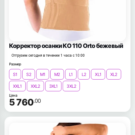
Корректор осанки КО 110 Orto бежевый
Отгрузим сегодня в течении 1 часа с 10:00
Размер
S1
S2
M1
M2
L1
L2
XL1
XL2
XXL1
XXL2
3XL1
3XL2
Цена
5 760
.00