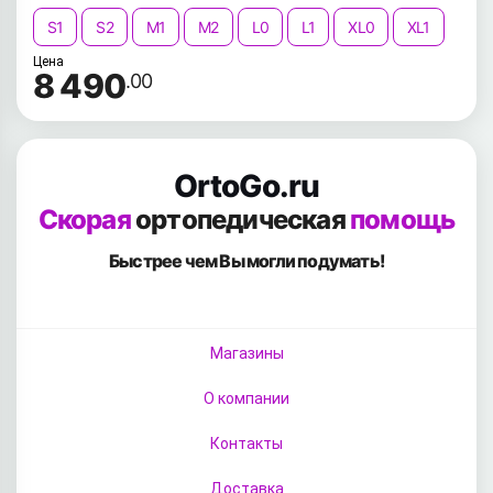
S1
S2
M1
M2
L0
L1
XL0
XL1
Цена
8 490
.00
OrtoGo.ru
Скорая
ортопедическая
помощь
Быстрее чем Вы
могли подумать!
Магазины
О компании
Контакты
Доставка