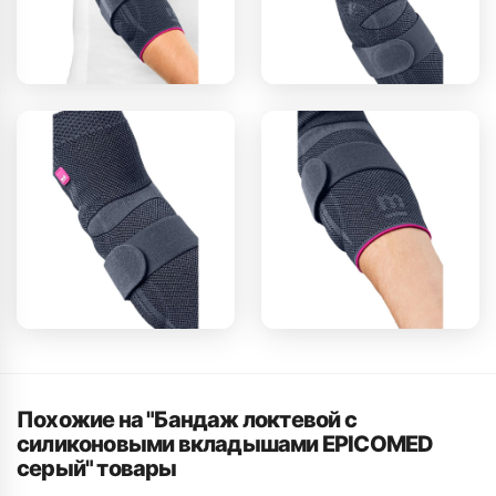
Похожие на "Бандаж локтевой с
силиконовыми вкладышами EPICOMED
серый" товары