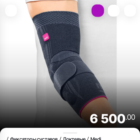
6 500
.00
Фиксаторы суставов
Локтевые
Medi