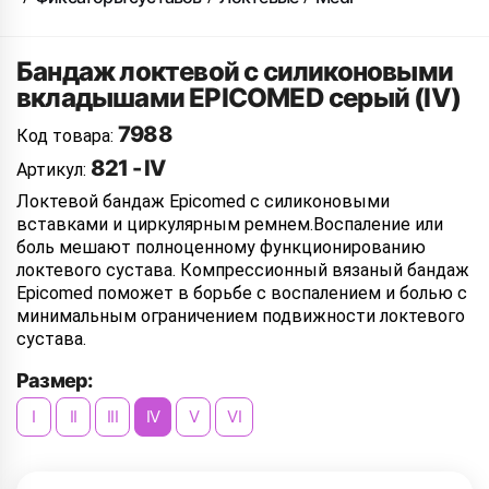
Бандаж локтевой с силиконовыми
вкладышами EPICOMED серый (IV)
7988
Код товара:
821 - IV
Артикул:
Локтевой бандаж Epicomed с силиконовыми
вставками и циркулярным ремнем.Воспаление или
боль мешают полноценному функционированию
локтевого сустава. Компрессионный вязаный бандаж
Epicomed поможет в борьбе с воспалением и болью с
минимальным ограничением подвижности локтевого
сустава.
Размер:
I
II
III
IV
V
VI