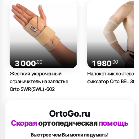
.00
.00
3 000
1 980
Жесткий укороченный
Налокотник локтевой
ограничитель на запястье
фиксатор Orto BEL 301
Orto SWR(SWL)-602
OrtoGo.ru
Скорая
ортопедическая
помощь
Быстрее чем Вы
могли подумать!