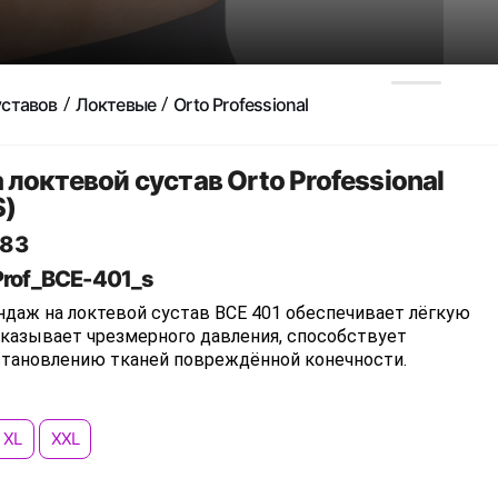
уставов
Локтевые
Orto Professional
 локтевой сустав Orto Professional
S)
83
Prof_BCE-401_s
ндаж на локтевой сустав BCE 401 обеспечивает лёгкую
оказывает чрезмерного давления, способствует
тановлению тканей повреждённой конечности.
XL
XXL