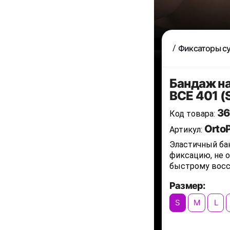
Фиксаторы с
Бандаж на
BCE 401 (
36
Код товара:
Orto
Артикул:
Эластичный ба
фиксацию, не 
быстрому восс
Размер:
S
M
L