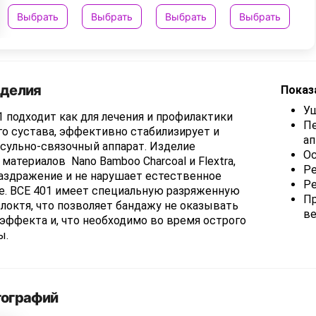
Выбрать
Выбрать
Выбрать
Выбрать
зделия
Показ
У
 подходит как для лечения и профилактики
Пе
о сустава, эффективно стабилизирует и
ап
сульно-связочный аппарат. Изделие
Ос
 материалов Nano Bamboo Charcoal и Flextra,
Ре
аздражение и не нарушает естественное
Ре
е. ВСЕ 401 имеет специальную разряженную
Пр
 локтя, что позволяет бандажу не оказывать
ве
эффекта и, что необходимо во время острого
ы.
тографий