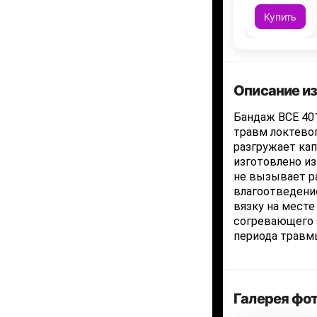
Купить
Описание и
Бандаж BCE 401
травм локтевог
разгружает кап
изготовлено из
не вызывает р
влагоотведени
вязку на месте
согревающего 
периода травм
Галерея фо