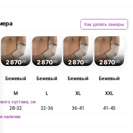
мера
Как делать замеры
2 870
2 870
2 870
2 870
.00
.00
.00
.00
Бежевый
Бежевый
Бежевый
Бежевый
M
L
XL
XXL
вого сустава, см
28-32
32-36
36-41
41-45
в наличии