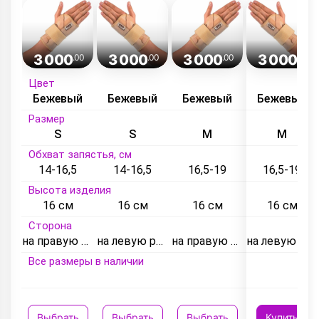
3 000
3 000
3 000
3 000
.00
.00
.00
.00
Цвет
Бежевый
Бежевый
Бежевый
Бежевый
Размер
S
S
M
M
Обхват запястья, см
14-16,5
14-16,5
16,5-19
16,5-19
Высота изделия
16 см
16 см
16 см
16 см
Сторона
на правую руку
на левую руку
на правую руку
на левую руку
Все размеры в наличии
Выбрать
Выбрать
Выбрать
Купить