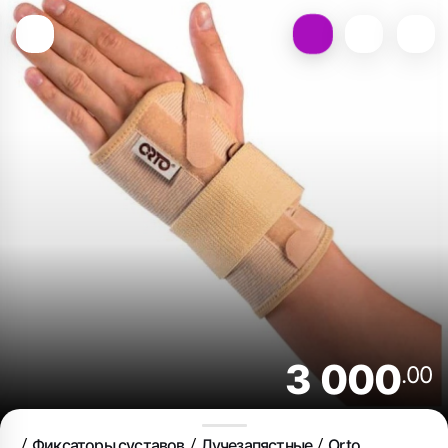
3 000
.00
Фиксаторы суставов
Лучезапястные
Orto