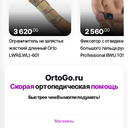
.00
.00
3 620
2 560
Ограничитель на запястье
Фиксатор с отведение
жесткий длинный Orto
большого пальца руки
LWR(LWL)-601
Professional BWU 101
OrtoGo.ru
Скорая
ортопедическая
помощь
Быстрее чем Вы
могли подумать!
Магазины