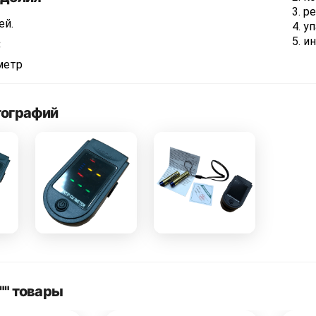
ре
ей.
уп
ин
:
метр
тографий
"" товары