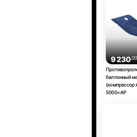
.0
9 230
Противопрол
баллонный ма
(компрессор 
5000+AP