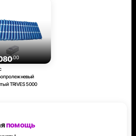
.00
 080
с
вопролежневый
тый TRIVES 5000
ая
помощь