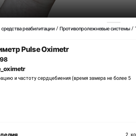
 средства реабилитации
Противопролежневые системы
метр Pulse Oximetr
98
e_oximetr
ацию и частоту сердцебиения (время замера не более 5
зделия
ко