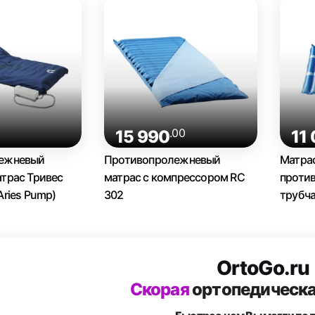
0
.00
15 990
11
ежневый
Противопролежневый
Матра
трас Тривес
матрас с компрессором RC
проти
Aries Pump)
302
трубча
OrtoGo.ru
Скорая
ортопедическ