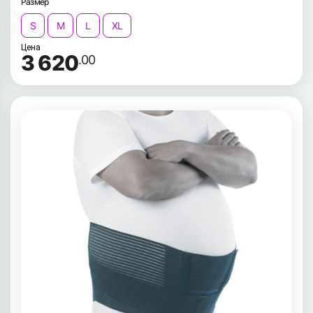
Размер
S
M
L
XL
Цена
3 620
.00