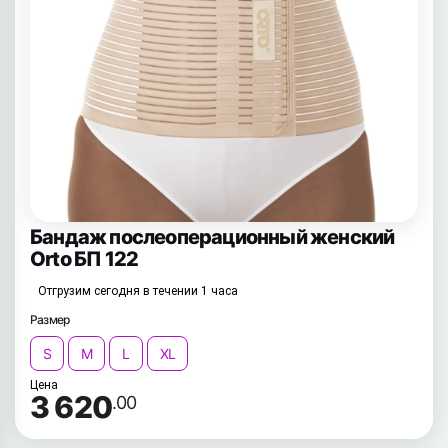
Бандаж послеоперационный женский
Orto БП 122
Отгрузим сегодня в течении 1 часа
Размер
S
M
L
XL
Цена
3 620
.00