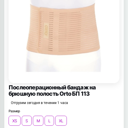
Послеоперационный бандаж на
брюшную полость Orto БП 113
Отгрузим сегодня в течении 1 часа
Размер
XS
S
M
L
XL