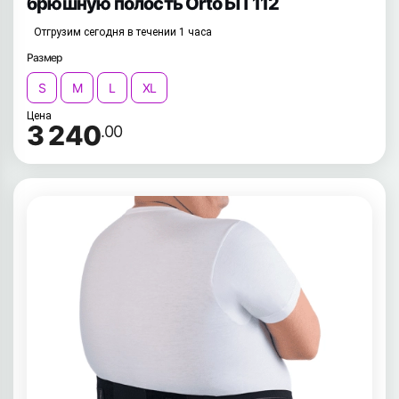
брюшную полость Orto БП 112
Отгрузим сегодня в течении 1 часа
Размер
S
M
L
XL
Цена
3 240
.00