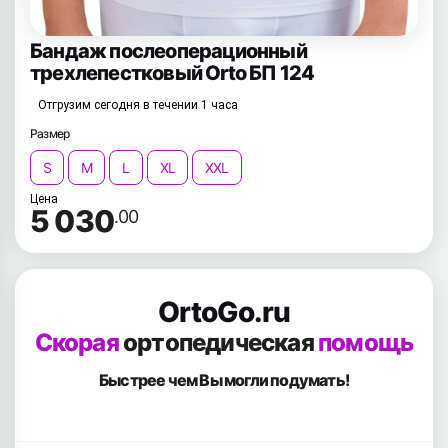
Бандаж послеоперационный
трехлепестковый Orto БП 124
Отгрузим сегодня в течении 1 часа
Размер
S
M
L
XL
XXL
Цена
5 030
.00
OrtoGo.ru
Скорая
ортопедическая
помощь
Быстрее чем Вы
могли подумать!