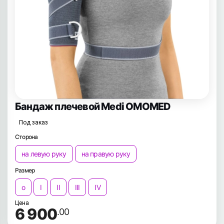
Бандаж плечевой Medi OMOMED
Под заказ
Сторона
на левую руку
на правую руку
Размер
o
I
II
III
IV
Цена
6 900
.00