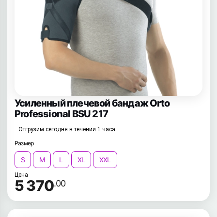
Усиленный плечевой бандаж Orto
Professional BSU 217
Отгрузим сегодня в течении 1 часа
Размер
S
M
L
XL
XXL
Цена
5 370
.00