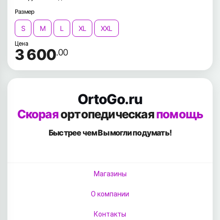
Размер
S
M
L
XL
XXL
Цена
3 600
.00
OrtoGo.ru
Скорая
ортопедическая
помощь
Быстрее чем Вы
могли подумать!
Магазины
О компании
Контакты