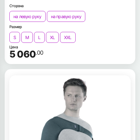
Сторона
на левую руку
на правую руку
Размер
S
M
L
XL
XXL
Цена
5 060
.00