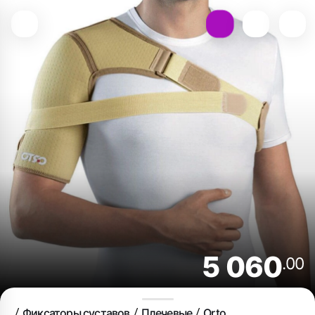
5 060
.00
Фиксаторы суставов
Плечевые
Orto