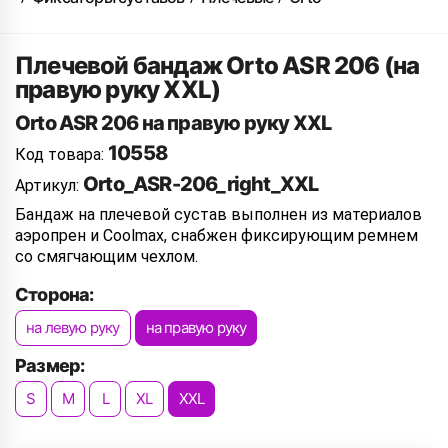
Плечевой бандаж Orto ASR 206 (на
правую руку XXL)
Orto ASR 206 на правую руку XXL
10558
Код товара:
Orto_ASR-206_right_XXL
Артикул:
Бандаж на плечевой сустав выполнен из материалов
аэропрен и Coolmax, снабжен фиксирующим ремнем
со смягчающим чехлом.
Сторона:
на левую руку
на правую руку
Размер:
S
M
L
XL
XXL