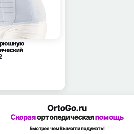
брюшную
мический
2
OrtoGo.ru
Скорая
ортопедическая
помощь
Быстрее чем Вы
могли подумать!