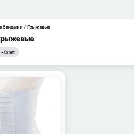
е бандажи
Грыжевые
грыжевые
- Orlett