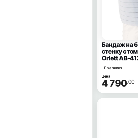
Бандаж на 
стенку сто
Orlett AB-41
Под заказ
Цена
4 790
.00