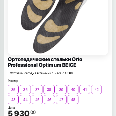
Ортопедические стельки Orto
Professional Optimum BEIGE
Отгрузим сегодня в течении 1 часа с 10:00
Размер
35
36
37
38
39
40
41
42
43
44
45
46
47
48
Цена
5 930
.00