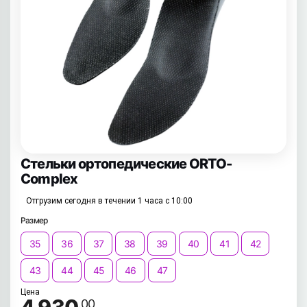
Стельки ортопедические ORTO-
Complex
Отгрузим сегодня в течении 1 часа с 10:00
Размер
35
36
37
38
39
40
41
42
43
44
45
46
47
Цена
.00