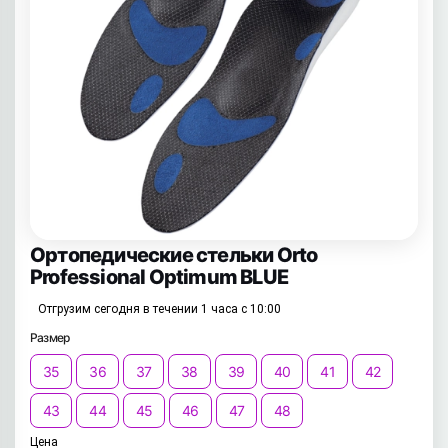
Ортопедические стельки Orto
Professional Optimum BLUE
Отгрузим сегодня в течении 1 часа с 10:00
Размер
35
36
37
38
39
40
41
42
43
44
45
46
47
48
Цена