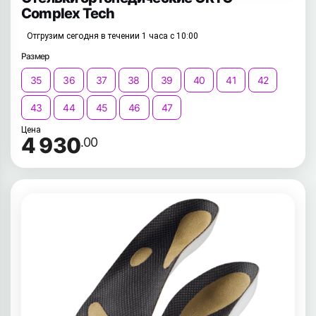
Complex Tech
Отгрузим сегодня в течении 1 часа с 10:00
Размер
35
36
37
38
39
40
41
42
43
44
45
46
47
Цена
4 930
.00