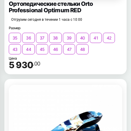
Ортопедические стельки Orto
Professional Optimum RED
Отгрузим сегодня в течении 1 часа с 10:00
Размер
35
36
37
38
39
40
41
42
43
44
45
46
47
48
Цена
5 930
.00