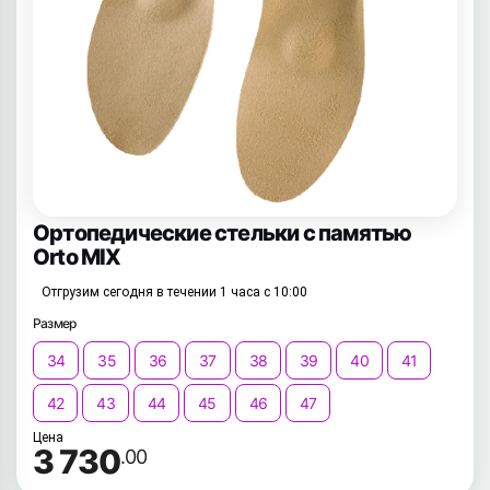
Ортопедические стельки с памятью
Orto MIX
Отгрузим сегодня в течении 1 часа с 10:00
Размер
34
35
36
37
38
39
40
41
42
43
44
45
46
47
Цена
3 730
.00