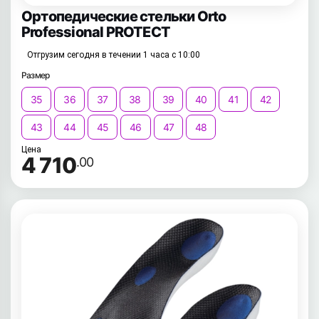
Ортопедические стельки Orto
Professional PROTECT
Отгрузим сегодня в течении 1 часа с 10:00
Размер
35
36
37
38
39
40
41
42
43
44
45
46
47
48
Цена
4 710
.00