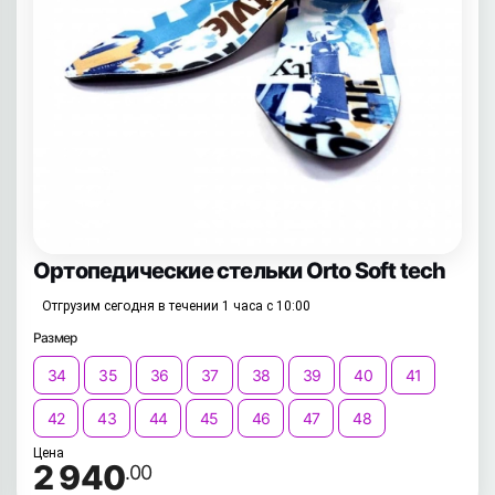
Ортопедические стельки Orto Soft tech
Отгрузим сегодня в течении 1 часа с 10:00
Размер
34
35
36
37
38
39
40
41
42
43
44
45
46
47
48
Цена
2 940
.00