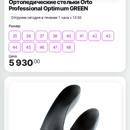
Ортопедические стельки Orto
Professional Optimum GREEN
Отгрузим сегодня в течении 1 часа с 10:00
Размер
35
36
37
38
40
41
42
43
44
45
46
47
48
Цена
5 930
.00