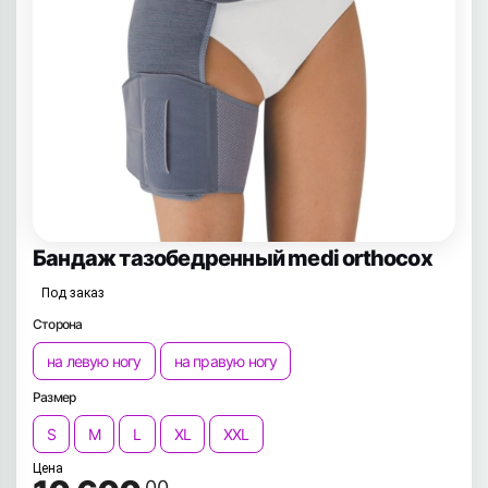
Бандаж тазобедренный medi orthocox
Под заказ
Сторона
на левую ногу
на правую ногу
Размер
S
M
L
XL
XXL
Цена
.00