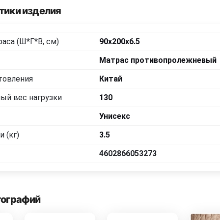
тики изделия
аса (Ш*Г*В, см)
90x200x6.5
Матрас противопролежневый
товления
Китай
ый вес нагрузки
130
Унисекс
 (кг)
3.5
4602866053273
тографий