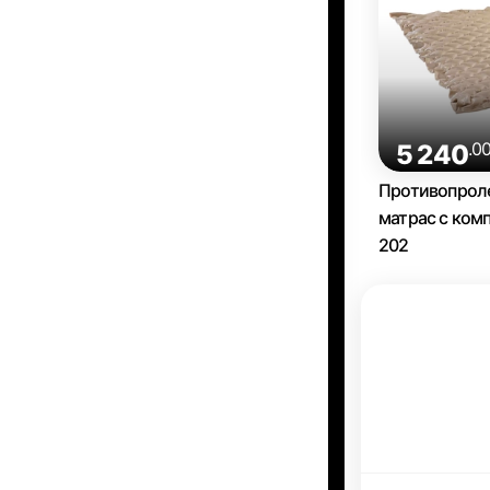
.0
5 240
Противопрол
матрас с ком
202