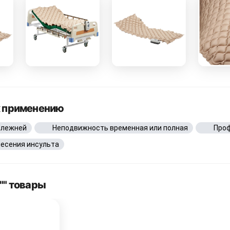
к применению
олежней
Неподвижность временная или полная
Проф
несения инсульта
"" товары