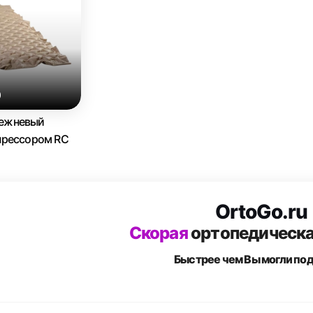
0
ежневый
прессором RC
OrtoGo.ru
Скорая
ортопедическ
Быстрее чем Вы
могли по