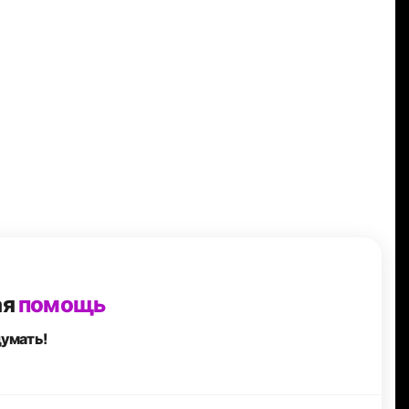
ая
помощь
думать!