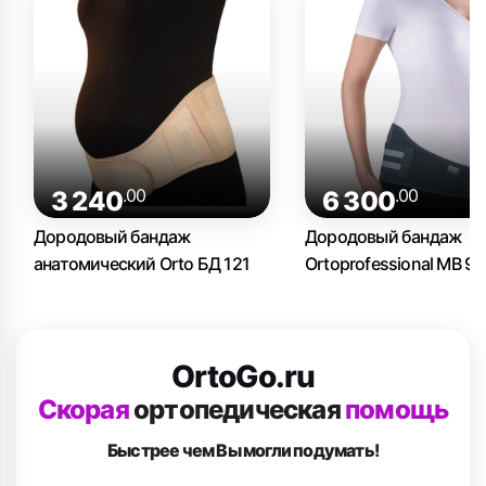
.00
.00
3 240
6 300
Дородовый бандаж
Дородовый бандаж
анатомический Orto БД 121
Ortoprofessional МВ 99
OrtoGo.ru
Скорая
ортопедическая
помощь
Быстрее чем Вы
могли подумать!