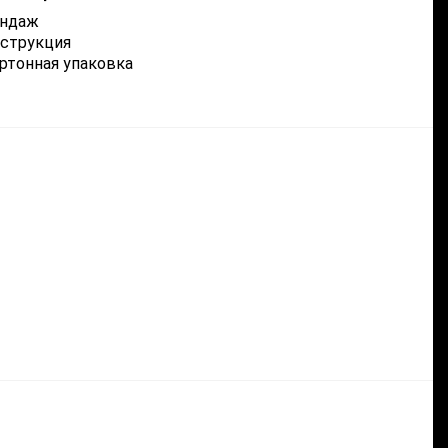
андаж
струкция
ртонная упаковка