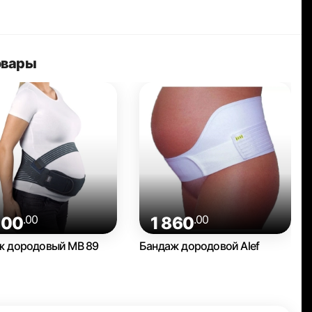
овары
.00
.00
300
1 860
ж дородовый MB 89
Бандаж дородовой Alef