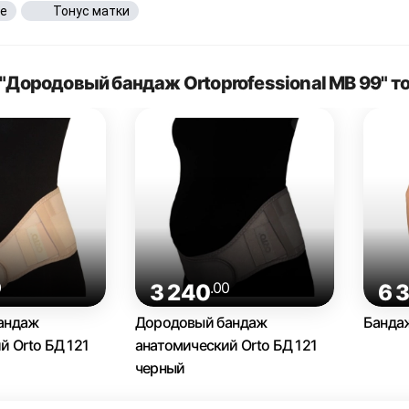
е
Тонус матки
"Дородовый бандаж Ortoprofessional МВ 99" т
0
.00
3 240
6 
андаж
Дородовый бандаж
Банда
й Orto БД 121
анатомический Orto БД 121
черный