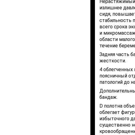
Нерастяжимый 
излишнее давле
сидя, повышае
стабильность 
всего срока э
и микромассаж
области малого
течение берем
Задняя часть б
жесткости.
4 облегченных
поясничный отд
патологий до н
Дополнительны
бандаж.
D полотна объ
облегает фигур
избыточного д
существенно н
кровообращени