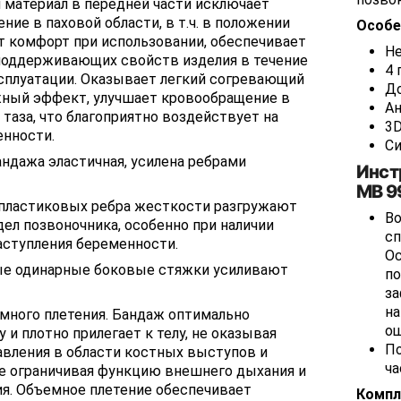
материал в передней части исключает
ние в паховой области, в т.ч. в положении
Особе
т комфорт при использовании, обеспечивает
Не
поддерживающих свойств изделия в течение
4 
ксплуатации. Оказывает легкий согревающий
До
ный эффект, улучшает кровообращение в
Ан
 таза, что благоприятно воздействует на
3D
енности.
Си
андажа эластичная, усилена ребрами
Инст
МВ 9
 пластиковых ребра жесткости разгружают
Во
ел позвоночника, особенно при наличии
сп
аступления беременности.
Ос
е одинарные боковые стяжки усиливают
по
за
на
емного плетения. Бандаж оптимально
о
у и плотно прилегает к телу, не оказывая
По
авления в области костных выступов и
ча
е ограничивая функцию внешнего дыхания и
я. Объемное плетение обеспечивает
Компл