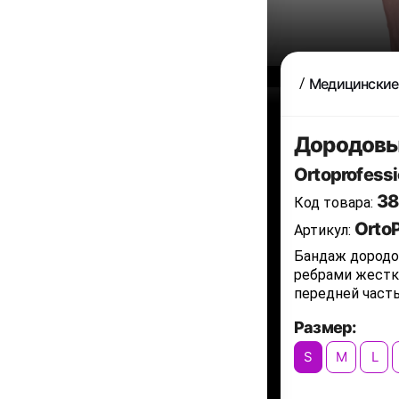
Медицинские
Дородовый
Ortoprofessi
38
Код товара:
Orto
Артикул:
Бандаж дородов
ребрами жестк
передней част
Размер:
S
M
L