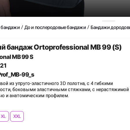
 бандажи
До и послеродовые бандажи
Бандажи дородов
 бандаж Ortoprofessional МВ 99 (S)
onal МВ 99 S
21
Prof_МВ-99_s
ой из упруго-эластичного 3D полотна, с 4 гибкими
ости, боковыми эластичными стяжками, с нерастяжимой
ью и анатомическим профилем.
XL
XXL