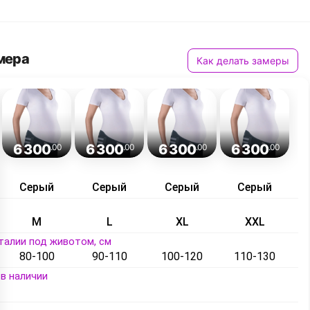
мера
Как делать замеры
6 300
6 300
6 300
6 300
.00
.00
.00
.00
Серый
Серый
Серый
Серый
M
L
XL
XXL
талии под животом, см
80-100
90-110
100-120
110-130
в наличии