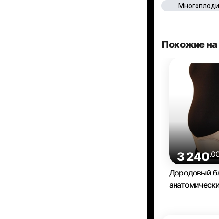
Многоплоди
Похожие на 
.0
3 240
Дородовый б
анатомически