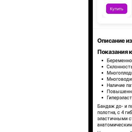
Купить
Описание и
Показания к
Беременнос
Склонност
Многоплод
Многоводи
Наличие па
Повышенна
Гиперэласт
Бандаж до- и п
полотна, с 4 г
эластичными с
анатомическим