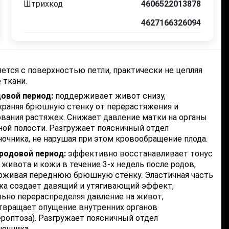
Штрихкод
4606522013878
4627166326094
ется с поверхностью петли, практически не цепляя
 ткани.
овой период:
поддерживает живот снизу,
храняя брюшную стенку от перерастяжения и
ования растяжек. Снижает давление матки на органы
ой полости. Разгружает поясничный отдел
очника, не нарушая при этом кровообращение плода.
родовой период:
эффективно восстанавливает тонус
ивота и кожи в течение 3-х недель после родов,
рживая переднюю брюшную стенку. Эластичная часть
жа создает давящий и утягивающий эффект,
льно перераспределяя давление на живот,
твращает опущение внутренних органов
ероптоза). Разгружает поясничный отдел
ночника