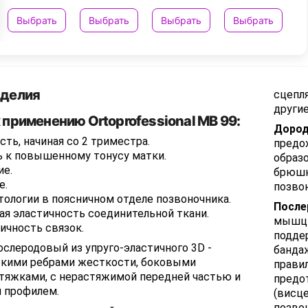
Выбрать
Выбрать
Выбрать
Выбрать
зделия
сцепля
другие
 применению Ortoprofessional МВ 99:
Дород
ть, начиная со 2 триместра.
предо
ь к повышенному тонусу матки.
образ
ие.
брюшн
е.
позвон
тологии в поясничном отделе позвоночника.
После
я эластичность соединительной ткани.
мышц ж
ичность связок.
подде
ослеродовый из упруго-эластичного 3D -
банда
ибкими ребрами жесткости, боковыми
прави
тяжками, с нерастяжимой передней частью и
предо
 профилем.
(висц
позво