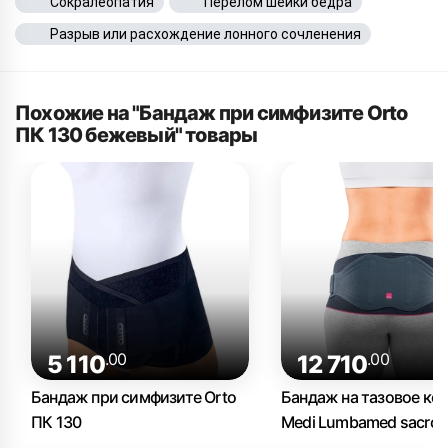
Сокралеопатия
Перелом шейки бедра
Разрыв или расхождение лонного сочленения
Похожие на "Бандаж при симфизите Orto
ПК 130 бежевый" товары
.00
.00
5 110
12 710
Бандаж при симфизите Orto
Бандаж на тазовое ко
ПК 130
Medi Lumbamed sacro