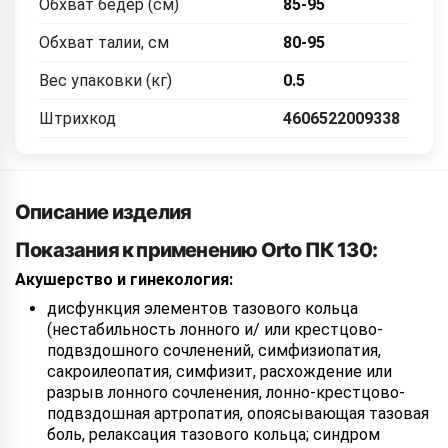
Обхват бедер (см)
85-95
Обхват талии, см
80-95
Вес упаковки (кг)
0.5
Штрихкод
4606522009338
Описание изделия
Показания к применению Orto ПК 130:
Акушерство и гинекология:
дисфункция элементов тазового кольца
(нестабильность лонного и/ или крестцово-
подвздошного сочленений, симфизиопатия,
сакроилеопатия, симфизит, расхождение или
разрыв лонного сочленения, лонно-крестцово-
подвздошная артропатия, опоясывающая тазовая
боль, релаксация тазового кольца; синдром