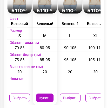
5 110
5 110
5 110
5 110
.00
.00
.00
.00
Цвет
Бежевый
Бежевый
Бежевый
Бежевый
Размер
S
M
L
XL
Обхват талии, см
70-85
80-95
90-105
100-115
Обхват бедер (см)
75-85
85-95
95-105
105-115
Высота спинки (см)
20
20
20
20
Наличие
Выбрать
Купить
Выбрать
Выбрать