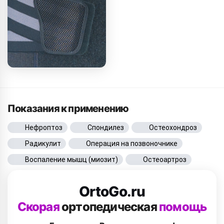
Показания к применению
Нефроптоз
Спондилез
Остеохондроз
Радикулит
Операция на позвоночнике
Воспаление мышц (миозит)
Остеоартроз
OrtoGo.ru
Скорая
ортопедическая
помощь