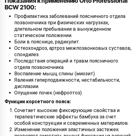
Показания к применению Orto Professional
BCW 2100:
Профилактика заболеваний поясничного отдела
позвоночника при физических нагрузках,
длительном пребывании в вынужденном
статическом положении.
Боли в пояснице, радикулит.
Остеохондроз, артроз межпозвонковых суставов,
спондилез.
Последствия операций и травм поясничного
отдела позвоночника.
Воспаление мышц спины (миозит).
Явления гиперподвижности, нестабильности,
дисплазии.
Опущение почек (нефроптоз).
Функции корсетного пояса:
Сочетает высокие фиксирующие свойства и
терапевтические эффекты бамбука за счет
особой конструкции и современных материалов.
Изменение положения эластичных застежек
позволяет сместить акцент фиксации на верхний,