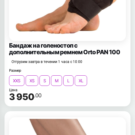
Бандаж на голеностоп с
дополнительным ремнем Orto PAN 100
Отгрузим завтра в течении 1 часа с 10:00
Размер
XXS
XS
S
M
L
XL
Цена
3 950
.00