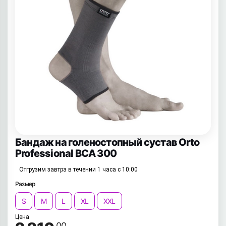
Бандаж на голеностопный сустав Orto
Professional BCA 300
Отгрузим завтра в течении 1 часа с 10:00
Размер
S
M
L
XL
XXL
Цена
.00