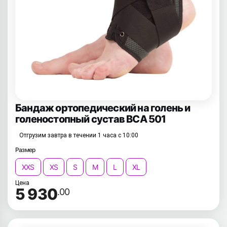
Бандаж ортопедический на голень и
голеностопный сустав BCA 501
Отгрузим завтра в течении 1 часа с 10:00
Размер
XXS
XS
S
M
L
XL
Цена
5 930
.00