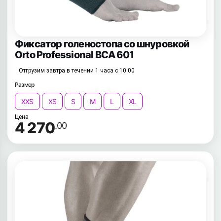
Фиксатор голеностопа со шнуровкой
Orto Professional BCA 601
Отгрузим завтра в течении 1 часа с 10:00
Размер
XXS
XS
S
M
L
XL
Цена
4 270
.00