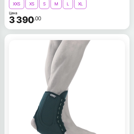
XXS
XS
S
M
L
XL
Цена
3 390
.00