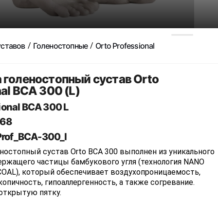
уставов
Голеностопные
Orto Professional
 голеностопный сустав Orto
al BCA 300 (L)
ional BCA 300 L
68
Prof_BCA-300_l
ностопный сустав Orto BCA 300 выполнен из уникального
ержащего частицы бамбукового угля (технология NANO
AL), который обеспечивает воздухопроницаемость,
скопичность, гипоаллергенность, а также согревание.
открытую пятку.