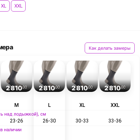
XL
XXL
мера
Как делать замеры
2 810
2 810
2 810
2 810
.00
.00
.00
.00
M
L
XL
XXL
ь над лодыжкой), см
23-26
26-30
30-33
33-36
в наличии