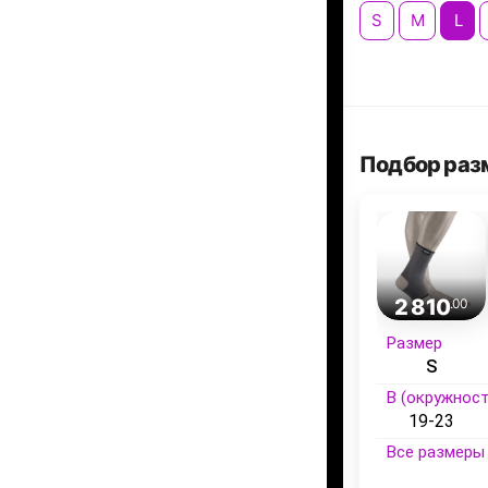
S
M
L
Подбор раз
2 810
.00
Размер
S
B (окружност
19-23
Все размеры 