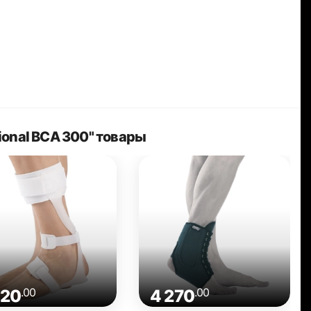
ional BCA 300" товары
.00
.00
720
4 270