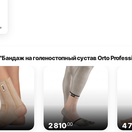
"Бандаж на голеностопный сустав Orto Profess
.00
2 810
4 