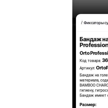
Фиксаторы с
Бандаж на
Profession
Orto Profess
36
Код товара:
Orto
Артикул:
Бандаж на голе
материала, сод
BAMBOO CHARCO
гигиену, гигро
Бандаж имеет 
Размер: