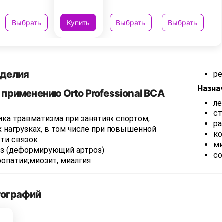
Выбрать
Купить
Выбрать
Выбрать
зделия
ре
Назна
 применению Orto Professional BCA
ле
ст
ка травматизма при занятиях спортом,
ра
 нагрузках, в том числе при повышенной
к
ти связок
м
оз (деформирующий артроз)
со
опатии;миозит, миалгия
тографий