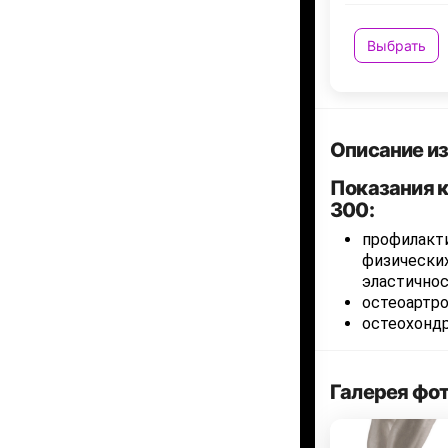
Выбрать
Описание и
Показания к
300:
профилакти
физических
эластичнос
остеоартр
остеохондр
Галерея фо