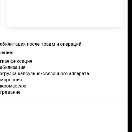
абилитация после травм и операций
чение:
гкая фиксация
абилизация
згрузка капсульно-связочного аппарата
омпрессия
икромассаж
гревание