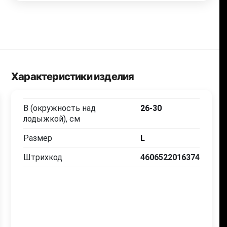
Характеристики изделия
B (окружность над
26-30
лодыжкой), см
Размер
L
Штрихкод
4606522016374