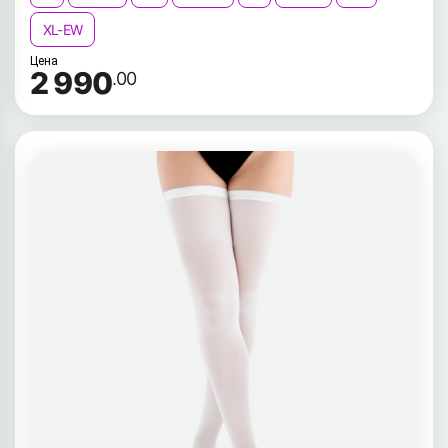
XL-EW
Цена
2 990
.00