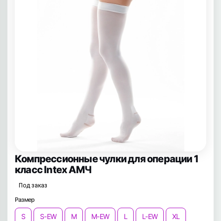
Компрессионные чулки для операции 1
класс Intex АМЧ
Под заказ
Размер
S
S-EW
M
M-EW
L
L-EW
XL