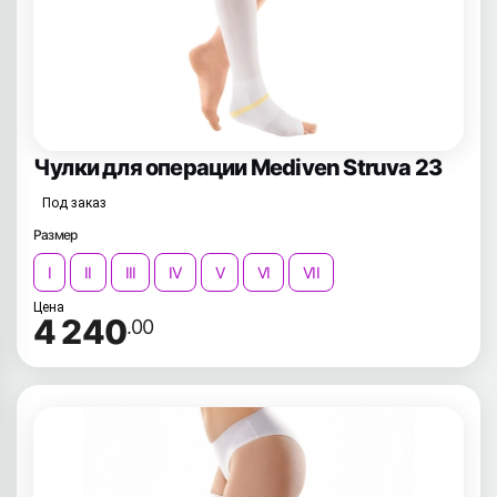
Чулки для операции Mediven Struva 23
Под заказ
Размер
I
II
III
IV
V
VI
VII
Цена
4 240
.00