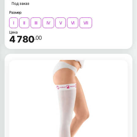
Под заказ
Размер
I
II
III
IV
V
VI
VII
Цена
4 780
.00