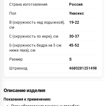
Страна изготовления
Россия
Пол
Унисекс
B (окружность над лодыжкой),
19-22
см
C (окружность по икре), см
30-37
G (окружность бедра на 5 см
45-52
ниже паха), см
Размер
S
Штрихкод
4680281251498
Описание изделия
Показания к применению: