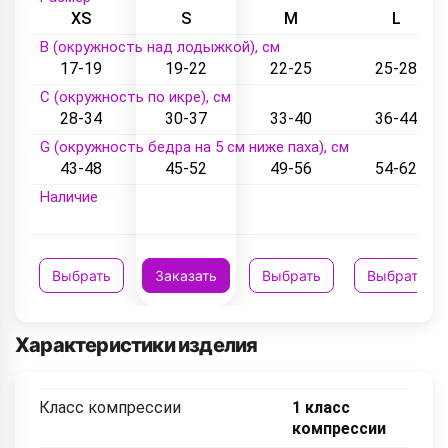
XS
S
M
L
B (окружность над лодыжкой), см
17-19
19-22
22-25
25-28
C (окружность по икре), см
28-34
30-37
33-40
36-44
G (окружность бедра на 5 см ниже паха), см
43-48
45-52
49-56
54-62
Наличие
Выбрать
Заказать
Выбрать
Выбрать
Характеристики изделия
Класс компрессии
1 класс
компрессии