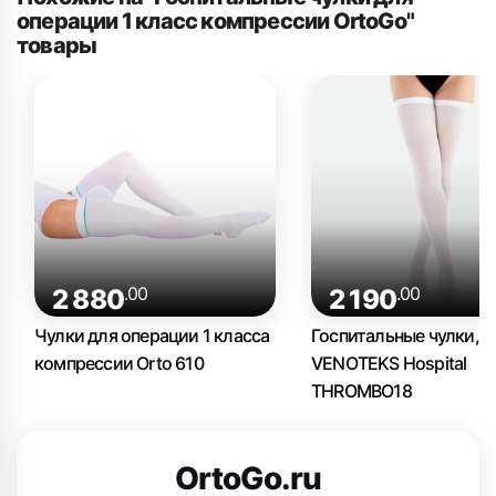
операции 1 класс компрессии OrtoGo"
товары
.00
.00
2 880
2 190
Чулки для операции 1 класса
Госпитальные чулки, 1
компрессии Orto 610
VENOTEKS Hospital
THROMBO18
OrtoGo.ru