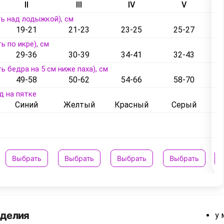
II
III
IV
V
ь над лодыжкой), см
19-21
21-23
23-25
25-27
ь по икре), см
29-36
30-39
34-41
32-43
ь бедра на 5 см ниже паха), см
49-58
50-62
54-66
58-70
д на пятке
Синий
Желтый
Красный
Серый
Выбрать
Выбрать
Выбрать
Выбрать
зделия
у 