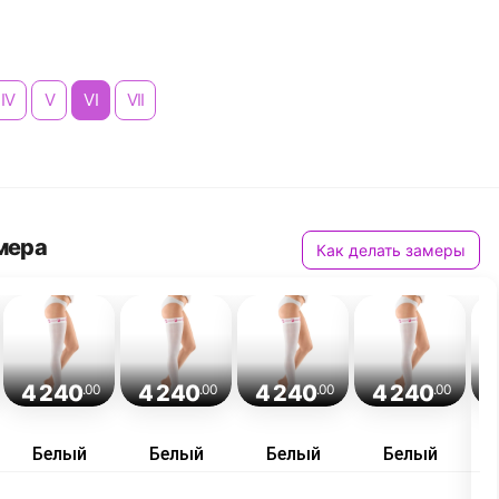
IV
V
VI
VII
мера
Как делать замеры
4 240
4 240
4 240
4 240
.00
.00
.00
.00
Белый
Белый
Белый
Белый