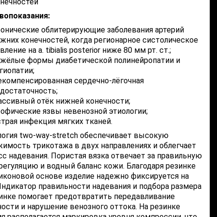
нечностей
вопоказания:
онические облитерирующие заболевания артерий
жних конечностей, когда регионарное систолическое
вление на a. tibialis posterior ниже 80 мм рт. ст.;
жёлые формы диабетической полинейропатии и
гиопатии;
компенсированная сердечно-лёгочная
достаточность;
ссивный отёк нижней конечности;
офические язвы невенозной этиологии;
трая инфекция мягких тканей.
логия two-way-stretch обеспечивает высокую
жимость трикотажа в двух направлениях и облегчает
сс надевания. Пористая вязка отвечает за правильную
регуляцию и водный баланс кожи. Благодаря резинке
ликоновой основе изделие надежно фиксируется на
Индикатор правильности надевания и подбора размера
зинке помогает предотвратить передавливание
ости и нарушение венозного оттока. На резинке
я располагается маркировка уровня компрессии, что