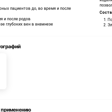
позво
рных пациентов до, во время и после
Соста
мя и после родов
По
зе глубоких вен в анамнезе
Эл
тографий
к применению