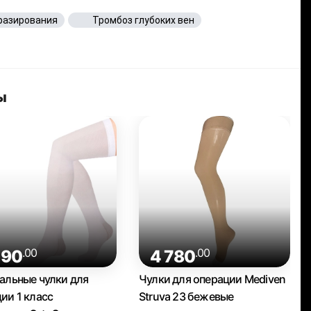
разирования
Тромбоз глубоких вен
ы
.00
.00
490
4 780
альные чулки для
Чулки для операции Mediven
ии 1 класс
Struva 23 бежевые