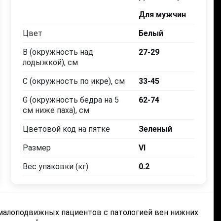
VI
VII
Для мужчин
27-29
29-31
Цвет
Белый
B (окружность над
27-29
33-45
34-47
лодыжкой), см
62-74
66-78
C (окружность по икре), см
33-45
G (окружность бедра на 5
62-74
Зеленый
Коричневый
см ниже паха), см
Цветовой код на пятке
Зеленый
Размер
VI
Заказать
Выбрать
Вес упаковки (кг)
0.2
малоподвижных пациентов с патологией вен нижних