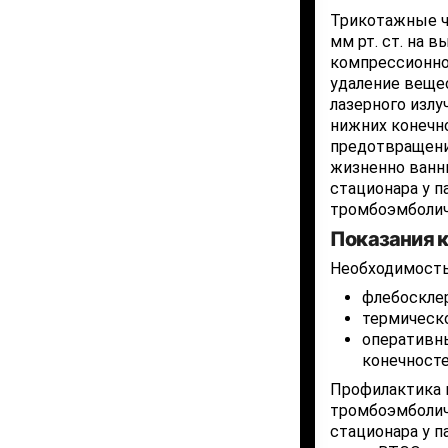
Трикотажные чу
мм рт. ст. на 
компрессионног
удаление веще
лазерного излу
нижних конечн
предотвращения
жизненно ванн
стационара у 
тромбоэмболич
Показания к
Необходимость
флебоскле
термическ
оперативн
конечност
Профилактика 
тромбоэмболич
стационара у п