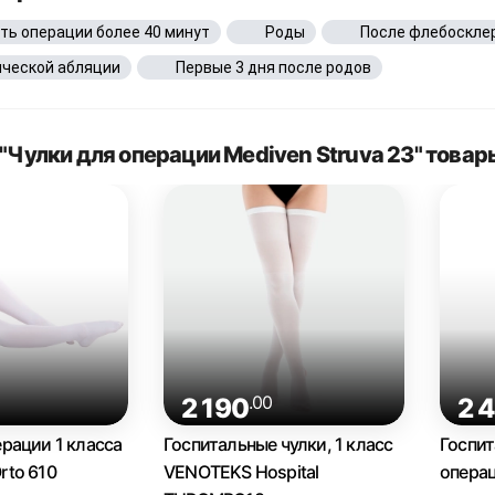
ть операции более 40 минут
Роды
После флебоскле
ической абляции
Первые 3 дня после родов
"Чулки для операции Mediven Struva 23" товар
0
.00
2 190
2 
ерации 1 класса
Госпитальные чулки, 1 класс
Госпит
rto 610
VENOTEKS Hospital
операц