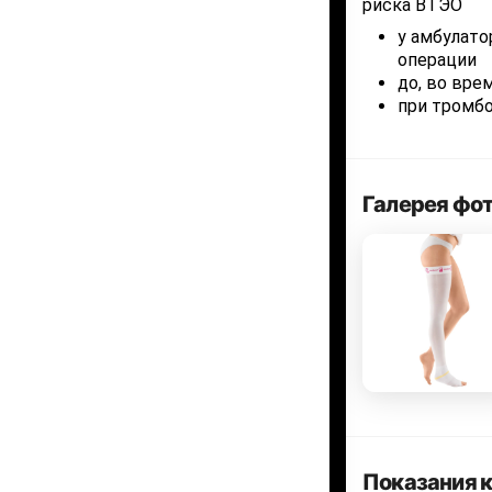
риска ВТЭО
у амбулато
операции
до, во вре
при тромбо
Галерея фо
Показания 