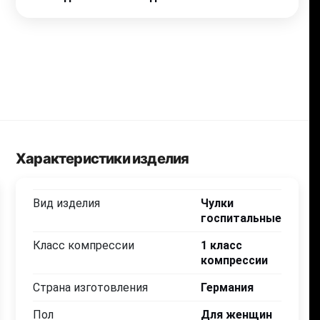
Характеристики изделия
Вид изделия
Чулки
госпитальные
Класс компрессии
1 класс
4 240
4 240
.00
.00
компрессии
Страна изготовления
Германия
Белый
Белый
Пол
Для женщин