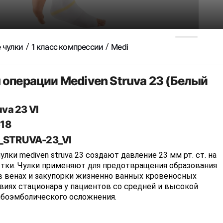
 чулки
1 класс компрессии
Medi
 операции Mediven Struva 23 (Белый
va 23 VI
18
_STRUVA-23_VI
лки mediven struva 23 создают давление 23 мм рт. ст. на
тки. Чулки применяют для предотвращения образования
в венах и закупорки жизненно ванных кровеносных
виях стационара у пациентов со средней и высокой
боэмболического осложнения.