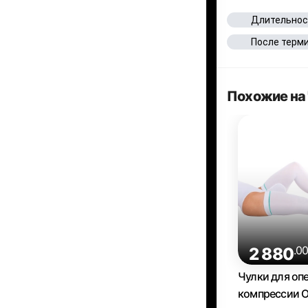
Длительнос
После терм
Похожие на 
.0
2 880
Чулки для оп
компрессии O