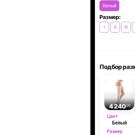
Белый
Размер:
I
II
III
Подбор раз
4 240
.00
Цвет
Белый
Размер