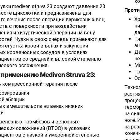
ко
лки mediven struva 23 создают давление 23
Проти
высоте щиколотки и предназначены для
Хр
о лечения после операции варикозных вен,
ни
ств с поверхности при воздействии
да
чения и хирургической операции на вену
Тя
остей. Чулки в свою очередь применяют для
ан
 сгустка крови в венах и закупорки
Де
ых кровеносных сосудов в условиях
не
пациентов со средней и высокой степенью
Ма
еского осложнения.
Тр
 применению Mediven Struva 23:
Ос
 компрессионной терапии после
Техно
розирования
растя
ой абляции
проце
ых вмешательств на венах нижних
термо
ей
на си
ноге. 
венозных тромбозов и венозных
на ре
еских осложнений (ВТЭО) в условиях
конечн
ациентов с низкой и умеренной степенью
издели