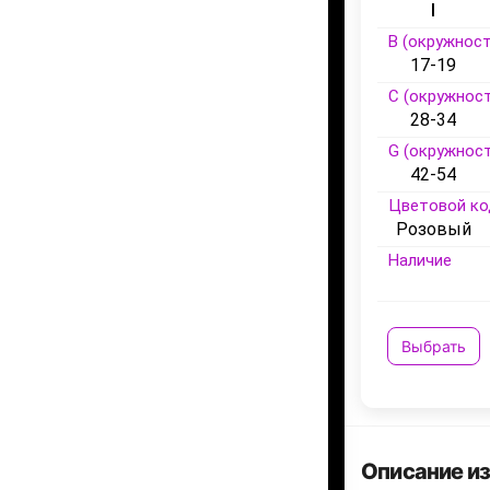
I
B (окружност
17-19
C (окружност
28-34
G (окружност
42-54
Цветовой ко
Розовый
Наличие
Выбрать
Описание и