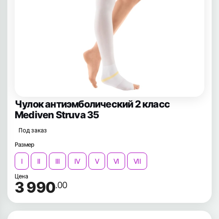
Чулок антиэмболический 2 класс
Mediven Struva 35
Под заказ
Размер
I
II
III
IV
V
VI
VII
Цена
3 990
.00