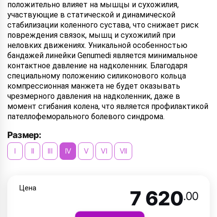
положительно влияет на мышцы и сухожилия,
участвующие в статической и динамической
стабилизации коленного сустава, что снижает риск
повреждения связок, мышц и сухожилий при
неловких движениях. Уникальной особенностью
бандажей линейки Genumedi является минимальное
контактное давление на надколенник. Благодаря
специальному положению силиконового кольца
компрессионная манжета не будет оказывать
чрезмерного давления на надколенник, даже в
момент сгибания колена, что является профилактикой
пателлофеморального болевого синдрома.
Размер:
I
II
III
IV
V
VI
VII
Цена
7 620
.00