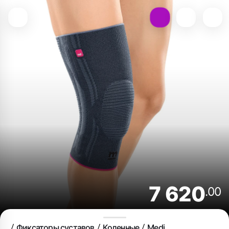
7 620
.00
Фиксаторы суставов
Коленные
Medi