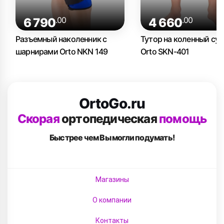
.00
.00
6 790
4 660
Разъемный наколенник с
Тутор на коленный сус
шарнирами Orto NKN 149
Orto SKN-401
OrtoGo.ru
Скорая
ортопедическая
помощь
Быстрее чем Вы
могли подумать!
Магазины
О компании
Контакты