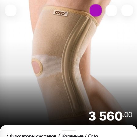
3 560
.00
Фиксаторы суставов
Коленные
Orto