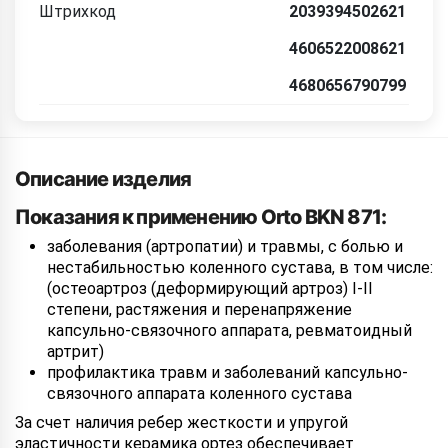
Штрихкод
2039394502621
4606522008621
4680656790799
Описание изделия
Показания к применению Orto BKN 871:
заболевания (артропатии) и травмы, с болью и
нестабильностью коленного сустава, в том числе:
(остеоартроз (деформирующий артроз) I-II
степени, растяжения и перенапряжение
капсульно-связочного аппарата, ревматоидный
артрит)
профилактика травм и заболеваний капсульно-
связочного аппарата коленного сустава
За счет наличия ребер жесткости и упругой
эластичности керамика ортез обеспечивает