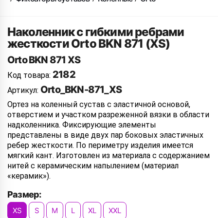
Наколенник с гибкими ребрами
жесткости Orto BKN 871 (XS)
Orto BKN 871 XS
2182
Код товара:
Orto_BKN-871_XS
Артикул:
Ортез на коленный сустав с эластичной основой,
отверстием и участком разреженной вязки в области
надколенника. Фиксирующие элементы
представлены в виде двух пар боковых эластичных
ребер жесткости. По периметру изделия имеется
мягкий кант. Изготовлен из материала с содержанием
нитей с керамическим напылением (материал
«керамик»).
Размер:
XS
S
M
L
XL
XXL