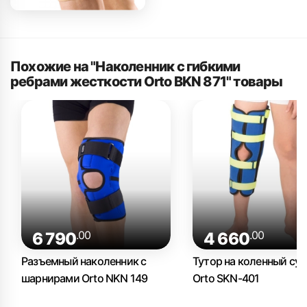
Похожие на "Наколенник с гибкими
ребрами жесткости Orto BKN 871" товары
.00
.00
6 790
4 660
Разъемный наколенник с
Тутор на коленный сус
шарнирами Orto NKN 149
Orto SKN-401