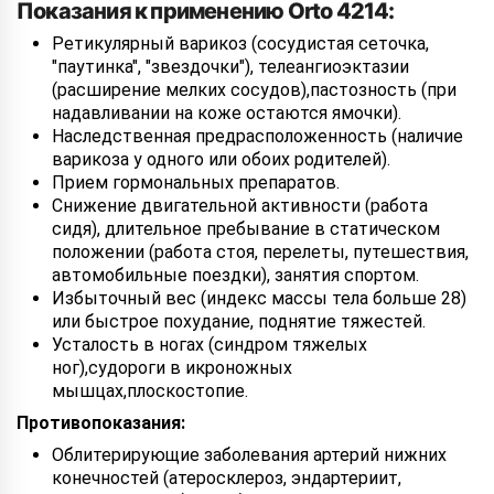
Показания к применению Orto 4214:
Ретикулярный варикоз (сосудистая сеточка,
"паутинка", "звездочки"), телеангиоэктазии
(расширение мелких сосудов),пастозность (при
надавливании на коже остаются ямочки).
Наследственная предрасположенность (наличие
варикоза у одного или обоих родителей).
Прием гормональных препаратов.
Снижение двигательной активности (работа
сидя), длительное пребывание в статическом
положении (работа стоя, перелеты, путешествия,
автомобильные поездки), занятия спортом.
Избыточный вес (индекс массы тела больше 28)
или быстрое похудание, поднятие тяжестей.
Усталость в ногах (синдром тяжелых
ног),судороги в икроножных
мышцах,плоскостопие.
Противопоказания:
Облитерирующие заболевания артерий нижних
конечностей (атеросклероз, эндартериит,