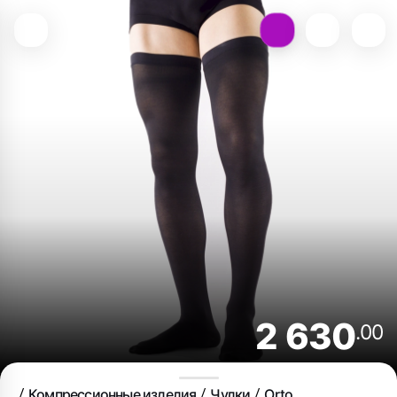
2 630
.00
Компрессионные изделия
Чулки
Orto