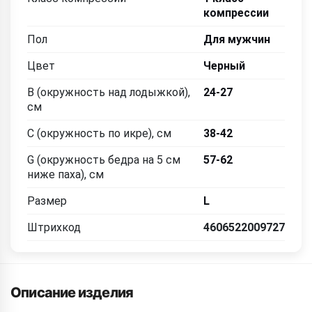
компрессии
Пол
Для мужчин
Цвет
Черный
B (окружность над лодыжкой),
24-27
см
C (окружность по икре), см
38-42
G (окружность бедра на 5 см
57-62
ниже паха), см
Размер
L
Штрихкод
4606522009727
Описание изделия