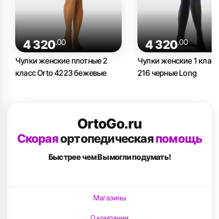
.00
.00
4 320
4 320
Чулки женские плотные 2
Чулки женские 1 класс
класс Orto 4223 бежевые
216 черные Long
OrtoGo.ru
Скорая
ортопедическая
помощь
Быстрее чем Вы
могли подумать!
Магазины
О компании