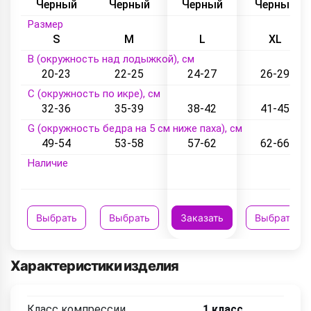
Черный
Черный
Черный
Черный
Размер
S
M
L
XL
B (окружность над лодыжкой), см
20-23
22-25
24-27
26-29
C (окружность по икре), см
32-36
35-39
38-42
41-45
G (окружность бедра на 5 см ниже паха), см
49-54
53-58
57-62
62-66
Наличие
Выбрать
Выбрать
Заказать
Выбрать
Характеристики изделия
Класс компрессии
1 класс