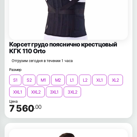
Корсет грудо пояснично крестцовый
КГК 110 Orto
Отгрузим сегодня в течении 1 часа
Размер
S1
S2
M1
M2
L1
L2
XL1
XL2
XXL1
XXL2
3XL1
3XL2
Цена
7 560
.00