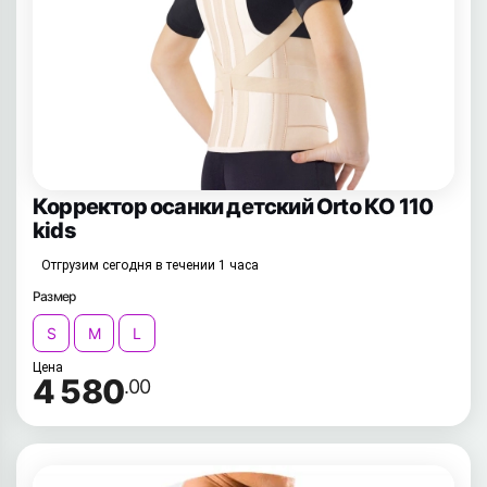
Корректор осанки детский Orto КО 110
kids
Отгрузим сегодня в течении 1 часа
Размер
S
M
L
Цена
4 580
.00