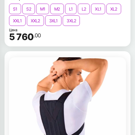
S1
S2
M1
M2
L1
L2
XL1
XL2
XXL1
XXL2
3XL1
3XL2
Цена
5 760
.00