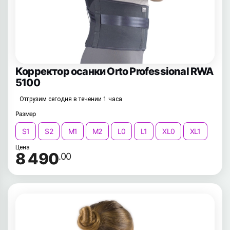
Корректор осанки Orto Professional RWA
5100
Отгрузим сегодня в течении 1 часа
Размер
S1
S2
M1
M2
L0
L1
XL0
XL1
Цена
8 490
.00