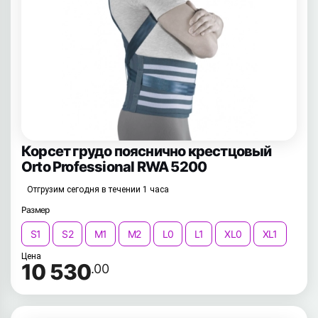
Корсет грудо пояснично крестцовый
Orto Professional RWA 5200
Отгрузим сегодня в течении 1 часа
Размер
S1
S2
M1
M2
L0
L1
XL0
XL1
Цена
10 530
.00