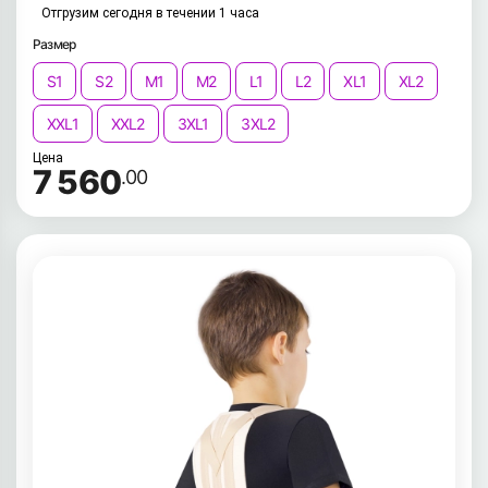
Отгрузим сегодня в течении 1 часа
Размер
S1
S2
M1
M2
L1
L2
XL1
XL2
XXL1
XXL2
3XL1
3XL2
Цена
7 560
.00