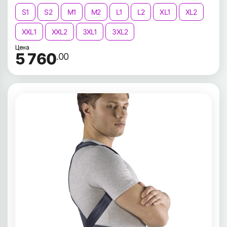
S1
S2
M1
M2
L1
L2
XL1
XL2
XXL1
XXL2
3XL1
3XL2
Цена
5 760
.00