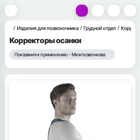
Изделия для позвоночника
Грудной отдел
Коррект
Корректоры осанки
Показания к применению - Межпозвонковая грыжа (протрузия)