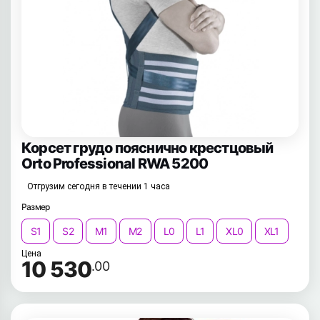
Корсет грудо пояснично крестцовый
Orto Professional RWA 5200
Отгрузим сегодня в течении 1 часа
Размер
S1
S2
M1
M2
L0
L1
XL0
XL1
Цена
10 530
.00