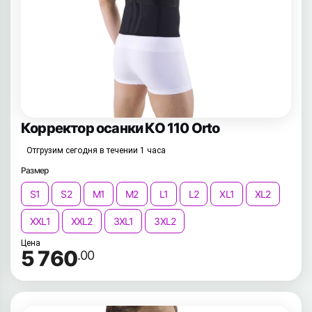
Корректор осанки КО 110 Orto
Отгрузим сегодня в течении 1 часа
Размер
S1
S2
M1
M2
L1
L2
XL1
XL2
XXL1
XXL2
3XL1
3XL2
Цена
5 760
.00