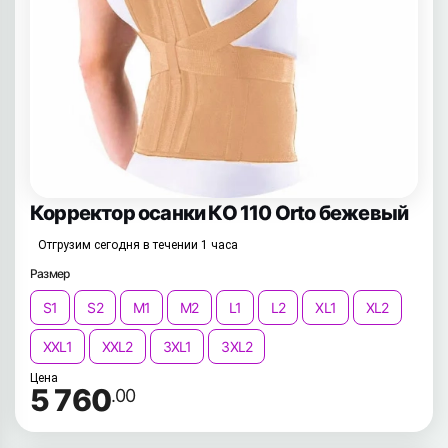
Корректор осанки КО 110 Orto бежевый
Отгрузим сегодня в течении 1 часа
Размер
S1
S2
M1
M2
L1
L2
XL1
XL2
XXL1
XXL2
3XL1
3XL2
Цена
5 760
.00