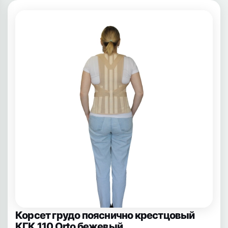
Корсет грудо пояснично крестцовый
КГК 110 Orto бежевый