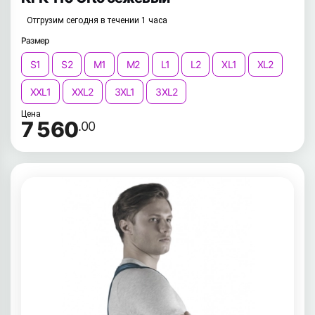
Отгрузим сегодня в течении 1 часа
Размер
S1
S2
M1
M2
L1
L2
XL1
XL2
XXL1
XXL2
3XL1
3XL2
Цена
7 560
.00