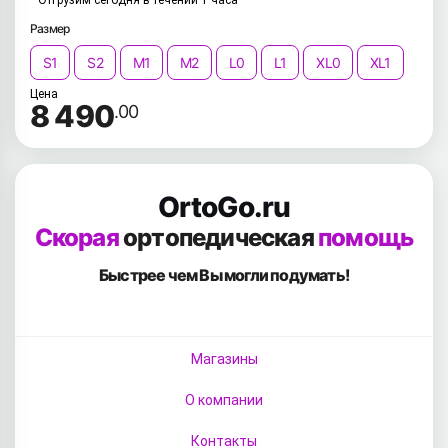
Отгрузим сегодня в течении 1 часа
Размер
S1
S2
M1
M2
L0
L1
XL0
XL1
Цена
8 490
.00
OrtoGo.ru
Скорая
ортопедическая
помощь
Быстрее чем Вы
могли подумать!
Магазины
О компании
Контакты