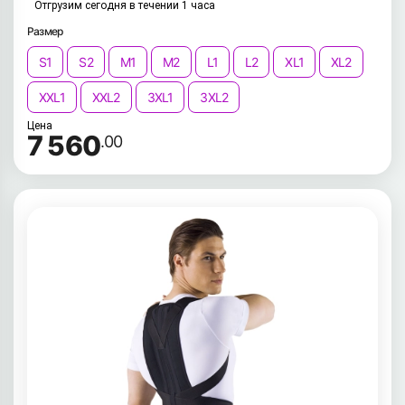
Отгрузим сегодня в течении 1 часа
Размер
S1
S2
M1
M2
L1
L2
XL1
XL2
XXL1
XXL2
3XL1
3XL2
Цена
7 560
.00