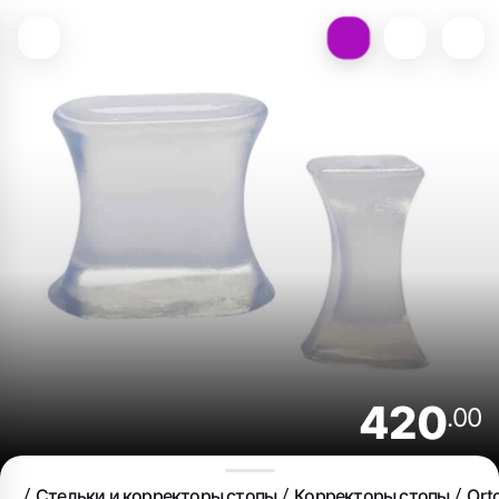
420
.00
Стельки и корректоры стопы
Корректоры стопы
Ort