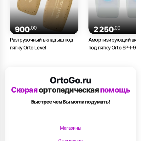
.00
.00
900
2 250
Разгрузочный вкладыш под
Амортизирующий вкл
пятку Orto Level
под пятку Orto SP-I-90
OrtoGo.ru
Скорая
ортопедическая
помощь
Быстрее чем Вы
могли подумать!
Магазины