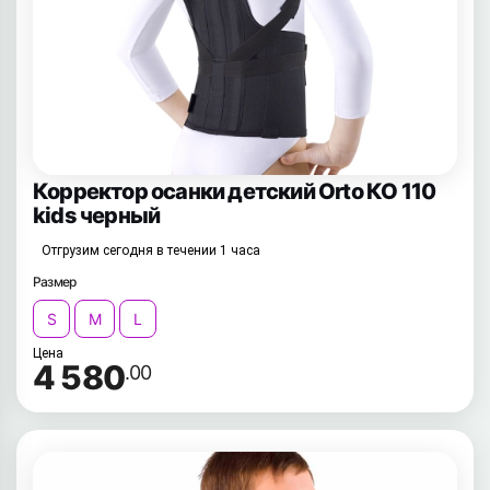
Корректор осанки детский Orto КО 110
kids черный
Отгрузим сегодня в течении 1 часа
Размер
S
M
L
Цена
4 580
.00