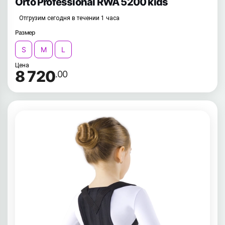
Orto Professional RWA 5200 kids
Отгрузим сегодня в течении 1 часа
Размер
S
M
L
Цена
8 720
.00