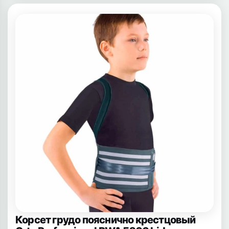
Корсет грудо пояснично крестцовый