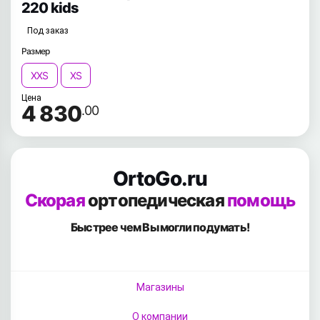
220 kids
Под заказ
Размер
XXS
XS
Цена
4 830
.00
OrtoGo.ru
Скорая
ортопедическая
помощь
Быстрее чем Вы
могли подумать!
Магазины
О компании