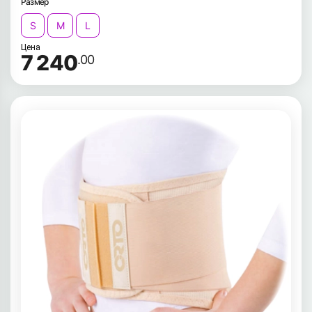
Размер
S
M
L
Цена
7 240
.00