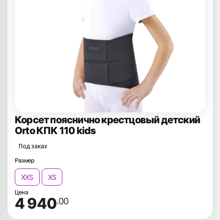
Корсет пояснично крестцовый детский
Orto КПК 110 kids
Под заказ
Размер
XXS
XS
Цена
4 940
.00