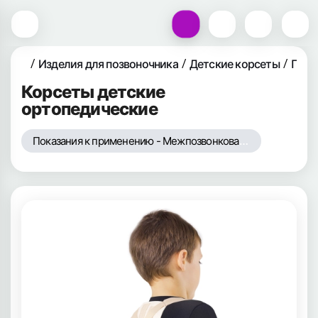
Изделия для позвоночника
Детские корсеты
При 
Корсеты детские
ортопедические
Показания к применению - Межпозвонковая грыжа (протрузия)