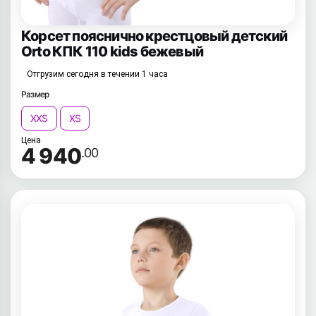
Корсет пояснично крестцовый детский
Orto КПК 110 kids бежевый
Отгрузим сегодня в течении 1 часа
Размер
XXS
XS
Цена
4 940
.00