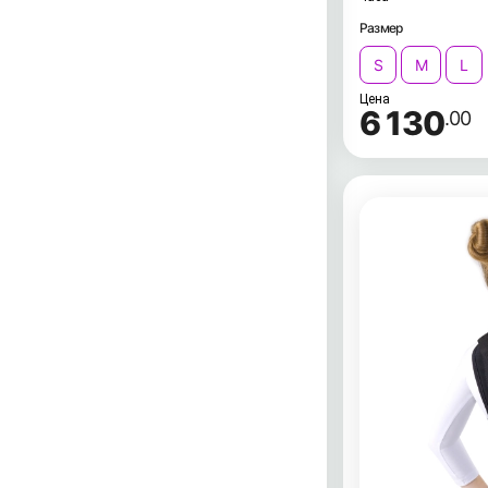
Размер
S
M
L
Цена
6 130
.00