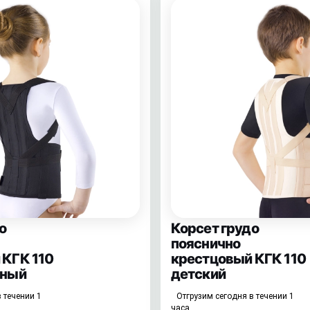
о
Корсет грудо
пояснично
 КГК 110
крестцовый КГК 110
рный
детский
 течении 1
Отгрузим сегодня в течении 1
часа