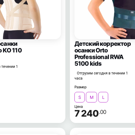
осанки
Детский корректор
o КО 110
осанки Orto
Professional RWA
5100 kids
 течении 1
Отгрузим сегодня в течении 1
часа
Размер
S
M
L
Цена
7 240
.00