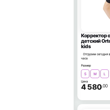
Корректор 
детский Ort
kids
Отгрузим сегодня в
часа
Размер
S
M
L
Цена
4 580
.00