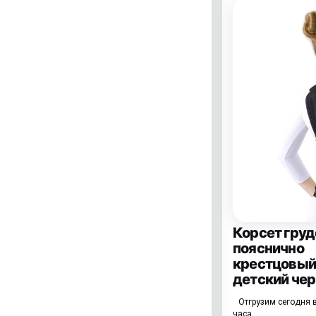
Корсет груд
пояснично
крестцовый
детский че
Отгрузим сегодня в
часа