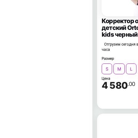
Корректор 
детский Ort
kids черный
Отгрузим сегодня в
часа
Размер
S
M
L
Цена
4 580
.00