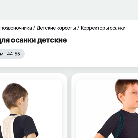
 позвоночника
Детские корсеты
Корректоры осанки
ля осанки детские
см - 44-55