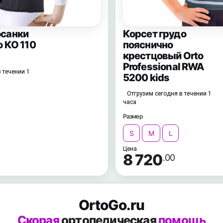
осанки
Корсет грудо
o КО 110
пояснично
крестцовый Orto
Professional RWA
 течении 1
5200 kids
Отгрузим сегодня в течении 1
часа
Размер
S
M
L
Цена
8 720
.00
OrtoGo.ru
Скорая
ортопедическая
помощь