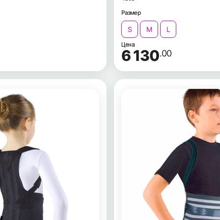
Размер
S
M
L
Цена
6 130
.00